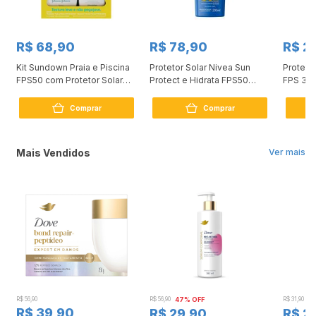
R$ 68,90
R$ 78,90
R$ 2
Kit Sundown Praia e Piscina
Protetor Solar Nivea Sun
Proteto
FPS50 com Protetor Solar
Protect e Hidrata FPS50
FPS 30 
200ml + 120ml Grátis
200ml
Comprar
Comprar
Mais Vendidos
Ver mais
R$ 56,90
R$ 56,90
47% OFF
R$ 31,90
2
R$ 39,90
R$ 29,90
R$ 2