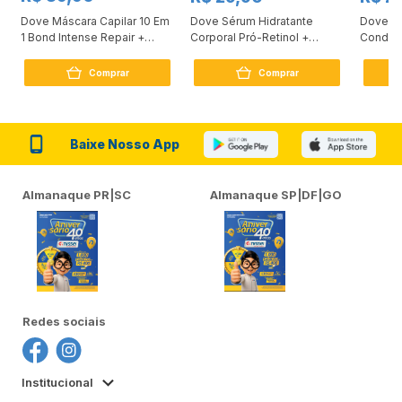
Dove Máscara Capilar 10 Em
Dove Sérum Hidratante
Dove Ki
1 Bond Intense Repair +
Corporal Pró-Retinol +
Condici
Peptídeo 250G
Firmador 380Ml
Reconst
Comprar
Comprar
Baixe Nosso App
Almanaque PR|SC
Almanaque SP|DF|GO
Redes sociais
Institucional