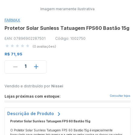
Imagem meramente ilustrativa
FARMAX
Protetor Solar Sunless Tatuagem FPS60 Bastão 15g
EAN: 07896902287501
Código: 1002750
(0 avaliações)
R$ 71,95
1
Vendido e distribuído por
Nissei
Lojas próximas com estoque:
Consultar lojas
Descrição de Produto
Protetor Solar Sunless Tatuagem FPS 60 Bastão 15g
O Protetor Solar Sunless Tatuagem FPS 60 Bastão 15g é especialmente
formulado para proteger tatuagens e a pele ao redor contra os danos causados