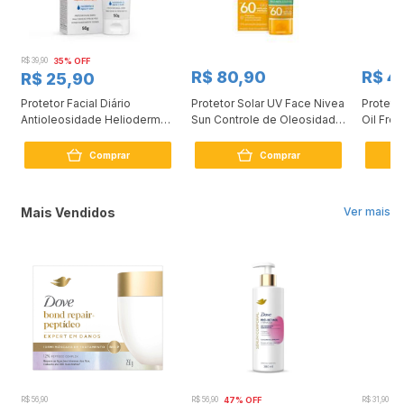
R$ 39,90
35% OFF
R$ 80,90
R$ 4
R$ 25,90
Protetor Facial Diário
Protetor Solar UV Face Nivea
Protetor
Antioleosidade Helioderm
Sun Controle de Oleosidade
Oil Fre
FPS50 50g
FPS 60 50ml
60g
Comprar
Comprar
Mais Vendidos
Ver mais
R$ 56,90
R$ 56,90
47% OFF
R$ 31,90
2