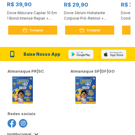
R$ 39,90
R$ 29,90
R$ 2
Dove Máscara Capilar 10 Em
Dove Sérum Hidratante
Dove Ki
1 Bond Intense Repair +
Corporal Pró-Retinol +
Condici
Peptídeo 250G
Firmador 380Ml
Reconst
Comprar
Comprar
Baixe Nosso App
Almanaque PR|SC
Almanaque SP|DF|GO
Redes sociais
Institucional