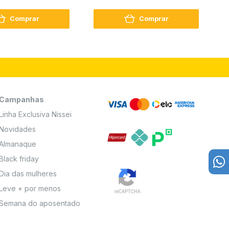
2
Comprar
Comprar
Campanhas
Linha Exclusiva Nissei
Novidades
Almanaque
Black friday
Dia das mulheres
Leve + por menos
Semana do aposentado