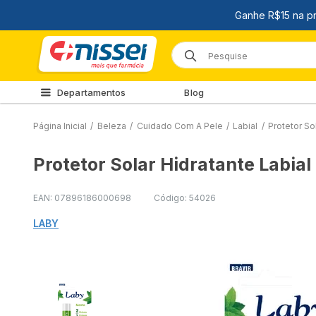
Departamentos
Blog
Página Inicial
/
Beleza
/
Cuidado Com A Pele
/
Labial
/
Protetor So
Protetor Solar Hidratante Labia
EAN: 07896186000698
Código: 54026
LABY