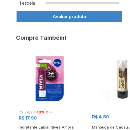
1 estrela
Avaliar produto
Compre Também!
40% OFF
R$ 29,90
R$ 4,50
R$ 17,90
l
Hidratante Labial Nivea Amora
Manteiga de Cacau 