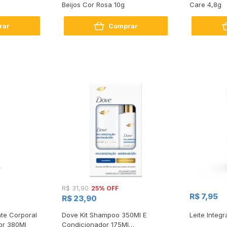
Beijos Cor Rosa 10g
Care 4,8g
rar
Comprar
25% OFF
R$ 31,90
R$ 7,95
R$ 23,90
te Corporal
Dove Kit Shampoo 350Ml E
Leite Integr
or 380Ml
Condicionador 175Ml