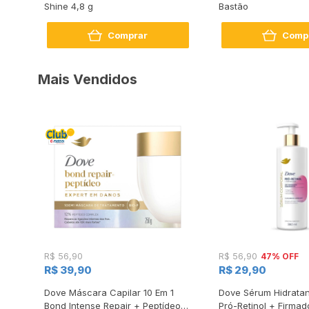
or
Shine 4,8 g
Bastão
Comprar
Comp
Mais Vendidos
47% OFF
R$ 56,90
R$ 56,90
R$ 39,90
R$ 29,90
s
Dove Máscara Capilar 10 Em 1
Dove Sérum Hidratan
Bond Intense Repair + Peptídeo
Pró-Retinol + Firmad