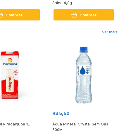
Shine 4,8g
Sh
Comprar
Comprar
Ver mais
R$
R$ 5,50
R
al Piracanjuba 1L
Água Mineral Crystal Sem Gás
Do
500Ml
Bo