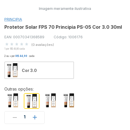
Imagem meramente ilustrativa
PRINCIPIA
Protetor Solar FPS 70 Principia PS-05 Cor 3.0 30ml
EAN: 00070341368589
Código: 1006176
(0 avaliações)
1 por R$ 49,90 cada
2 ou + por
R$ 44,90
cada
Cor 3.0
Outras opções:
1