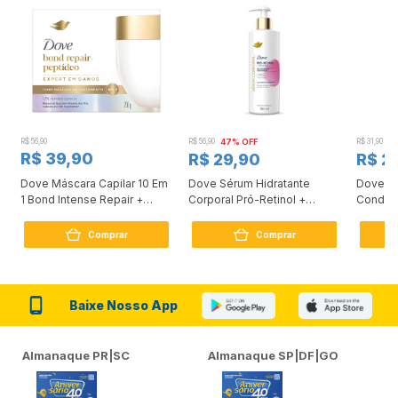
R$ 56,90
R$ 56,90
47% OFF
R$ 31,90
2
R$ 39,90
R$ 29,90
R$ 2
Dove Máscara Capilar 10 Em
Dove Sérum Hidratante
Dove Ki
1 Bond Intense Repair +
Corporal Pró-Retinol +
Condici
Peptídeo 250G
Firmador 380Ml
Reconst
Comprar
Comprar
Baixe Nosso App
Almanaque PR|SC
Almanaque SP|DF|GO