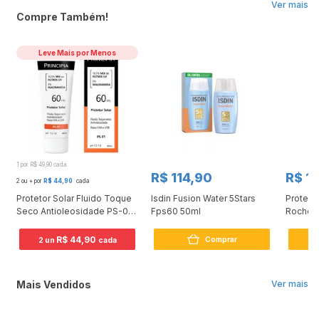
Ver mais
Compre Também!
Leve Mais por Menos
1 por R$ 49,90 cada
R$ 114,90
R$ 1
2 ou + por
R$ 44,90
cada
Protetor Solar Fluido Toque
Isdin Fusion Water 5Stars
Protetor
l
Seco Antioleosidade PS-01
Fps60 50ml
Roche P
FPS 60 40ml
Airlici
Efeito
R$ 44,90
Comprar
2 un
cada
Mais Vendidos
Ver mais