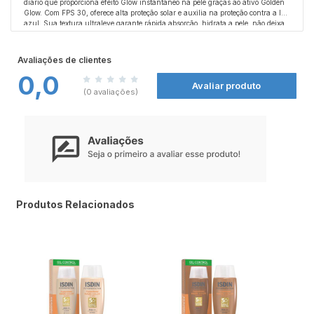
diário que proporciona efeito Glow instantâneo na pele graças ao ativo Golden
Glow. Com FPS 30, oferece alta proteção solar e auxilia na proteção contra a luz
azul. Sua textura ultraleve garante rápida absorção, hidrata a pele, não deixa
resíduo oleoso, controla a oleosidade e promove aspecto saudável e iluminado.
Modo de usar:
Contém vitamina E com ação antioxidante e é oftalmologicamente testado, não
Aplicar uniformemente sobre a pele limpa antes da exposição solar. Reaplicar
irritando os olhos.
sempre que necessário, especialmente após transpiração, banho ou toalha.
Avaliações de clientes
0,0
Precauções:
Avaliar produto
Uso externo. Evitar contato com os olhos. Em caso de irritação, suspender o uso.
(0 avaliações)
Manter fora do alcance de crianças. Não ingerir.
Produtos Relacionados