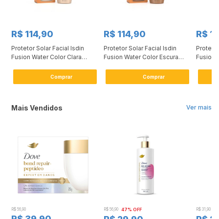
R$ 114,90
R$ 114,90
R$ 1
ão
Protetor Solar Facial Isdin
Protetor Solar Facial Isdin
Protetor
Fusion Water Color Clara
Fusion Water Color Escura
Fusion 
FPS50 50ml
FPS50 50ml
50ml
Comprar
Comprar
Mais Vendidos
Ver mais
R$ 56,90
R$ 56,90
47% OFF
R$ 31,90
2
R$ 39,90