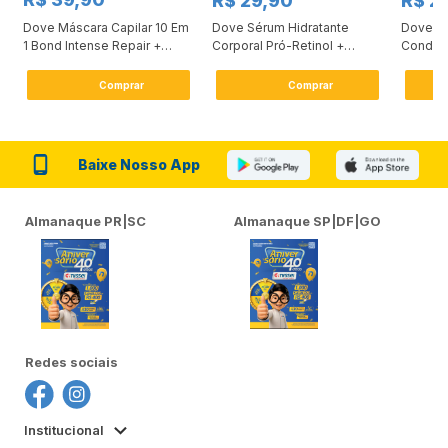
R$ 29,90
R$ 2
Dove Máscara Capilar 10 Em
Dove Sérum Hidratante
Dove Ki
1 Bond Intense Repair +
Corporal Pró-Retinol +
Condici
Peptídeo 250G
Firmador 380Ml
Reconst
Comprar
Comprar
Baixe Nosso App
Almanaque PR|SC
Almanaque SP|DF|GO
Redes sociais
Institucional