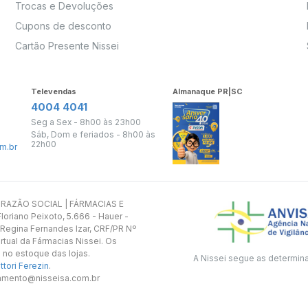
Trocas e Devoluções
Cupons de desconto
Cartão Presente Nissei
Televendas
Almanaque PR|SC
4004 4041
Seg a Sex - 8h00 às 23h00
Sáb, Dom e feriados - 8h00 às
22h00
m.br
s. RAZÃO SOCIAL | FÁRMACIAS E
oriano Peixoto, 5.666 - Hauer -
 Regina Fernandes Izar, CRF/PR Nº
rtual da Fármacias Nissei. Os
 no estoque das lojas.
A Nissei segue as determin
tori Ferezin
.
utamento@nisseisa.com.br