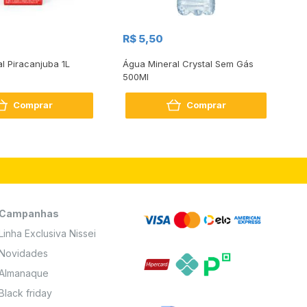
R$
R$ 5,50
R
al Piracanjuba 1L
Água Mineral Crystal Sem Gás
Do
500Ml
Bo
2
Comprar
Comprar
Campanhas
Linha Exclusiva Nissei
Novidades
Almanaque
Black friday