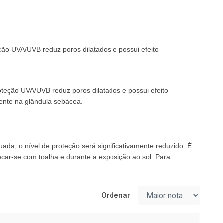
eção UVA/UVB reduz poros dilatados e possui efeito
roteção UVA/UVB reduz poros dilatados e possui efeito
mente na glândula sebácea.
da, o nível de proteção será significativamente reduzido. É
ecar-se com toalha e durante a exposição ao sol. Para
Ordenar