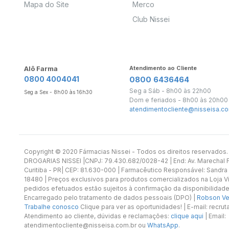
Mapa do Site
Merco
Club Nissei
Alô Farma
Atendimento ao Cliente
0800 4004041
0800 6436464
Seg a Sáb - 8h00 às 22h00
Seg a Sex - 8h00 às 16h30
Dom e feriados - 8h00 às 20h00
atendimentocliente@nisseisa.co
Copyright ©️ 2020 Fármacias Nissei - Todos os direitos reservado
DROGARIAS NISSEI |CNPJ: 79.430.682/0028-42 | End: Av. Marechal Fl
Curitiba - PR| CEP: 81.630-000 | Farmacêutico Responsável: Sandra
18480 | Preços exclusivos para produtos comercializados na Loja Vi
pedidos efetuados estão sujeitos à confirmação da disponibilidade
Encarregado pelo tratamento de dados pessoais (DPO) |
Robson Vet
Trabalhe conosco
Clique para ver as oportunidades! | E-mail: recr
Atendimento ao cliente, dúvidas e reclamações:
clique aqui
| Email:
atendimentocliente@nisseisa.com.br ou
WhatsApp
.