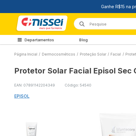
Departamentos
Blog
Página Inicial
/
Dermocosméticos
/
Proteção Solar
/
Facial
/
Prote
Protetor Solar Facial Episol Se
EAN: 07891142204349
Código: 54540
EPISOL