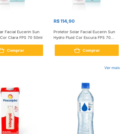
R$ 114,90
R$
lar Facial Eucerin Sun
Protetor Solar Facial Eucerin Sun
Pr
 Cor Clara FPS 70 50ml
Hydro Fluid Cor Escura FPS 70
Hy
50ml
Comprar
Comprar
Ver mais