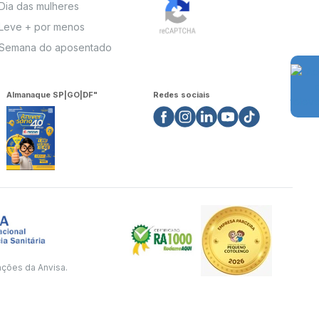
Dia das mulheres
Leve + por menos
Semana do aposentado
Almanaque SP|GO|DF"
Redes sociais
ações da Anvisa.