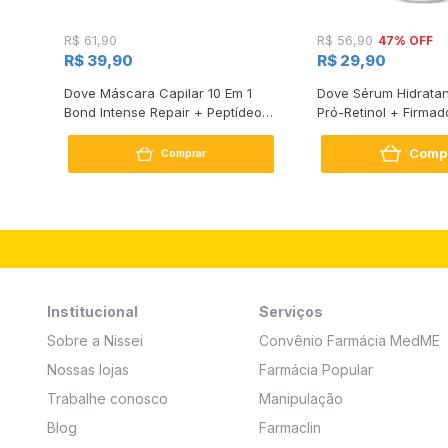
47% OFF
R$ 61,90
R$ 56,90
R$ 39,90
R$ 29,90
s
Dove Máscara Capilar 10 Em 1
Dove Sérum Hidratan
Bond Intense Repair + Peptídeo
Pró-Retinol + Firmad
250G
Comp
Comprar
Institucional
Serviços
Sobre a Nissei
Convênio Farmácia MedME
Nossas lojas
Farmácia Popular
Trabalhe conosco
Manipulação
Blog
Farmaclin