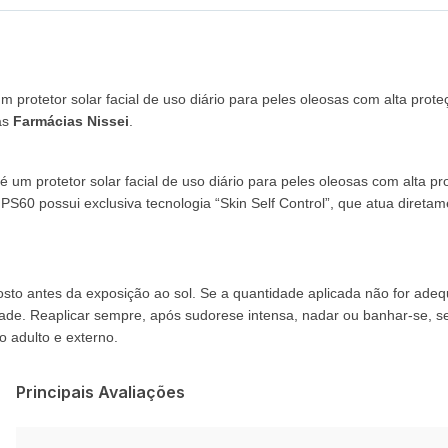
 protetor solar facial de uso diário para peles oleosas com alta prot
nas
Farmácias Nissei
.
é um protetor solar facial de uso diário para peles oleosas com alta p
FPS60 possui exclusiva tecnologia “Skin Self Control”, que atua direta
to antes da exposição ao sol. Se a quantidade aplicada não for adequa
dade. Reaplicar sempre, após sudorese intensa, nadar ou banhar-se, s
 adulto e externo.
Principais Avaliações