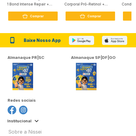
1 Bond Intense Repair +
Corporal Pró-Retinol +
Condici
Peptídeo 250G
Firmador 380Ml
Reconst
Comprar
Comprar
Baixe Nosso App
Almanaque PR|SC
Almanaque SP|DF|GO
Redes sociais
Institucional
Sobre a Nissei