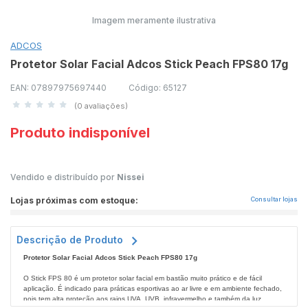
Imagem meramente ilustrativa
ADCOS
Protetor Solar Facial Adcos Stick Peach FPS80 17g
EAN: 07897975697440
Código: 65127
(0 avaliações)
Produto indisponível
Vendido e distribuído por
Nissei
Lojas próximas com estoque:
Consultar lojas
Descrição de Produto
Protetor Solar Facial Adcos Stick Peach FPS80 17g
O Stick FPS 80 é um protetor solar facial em bastão muito prático e de fácil
aplicação. É indicado para práticas esportivas ao ar livre e em ambiente fechado,
pois tem alta proteção aos raios UVA, UVB, infravermelho e também da luz