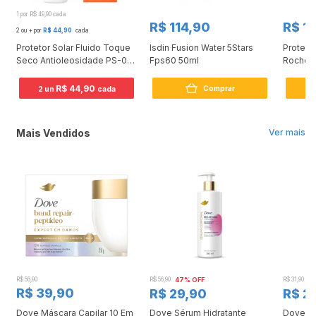
1 por R$ 49,90 cada
R$ 114,90
R$ 1
2 ou + por
R$ 44,90
cada
Protetor Solar Fluido Toque
Isdin Fusion Water 5Stars
Protetor
l
Seco Antioleosidade PS-01
Fps60 50ml
Roche P
FPS 60 40ml
Airlici
Efeito
R$ 44,90
Comprar
2 un
cada
Mais Vendidos
Ver mais
R$ 56,90
R$ 56,90
47% OFF
R$ 31,90
2
R$ 39,90
R$ 29,90
R$ 2
Dove Máscara Capilar 10 Em
Dove Sérum Hidratante
Dove Ki