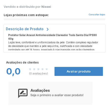
Vendido e distribuído por
Nissei
Lojas próximas com estoque:
Consultar lojas
Descrição de Produto
Protetor Solar Anasol Antioleosidade Clareador Todo Santo Dia FPS90
40g
Loção leve, confortável e uniformizadora da pele. Contém complexo regulador
de oleosidade que mantém a pele sequinha, matificada e com oleosidade
controlada por até 14 horas, associado à niacinamida com ação clareadora.
Hidrata, possui ação antioxidante e oferece proteção solar muito alta, auxiliando
na prevenção de rugas, envelhecimento precoce e queimaduras causadas pelos
Modo de uso:
raios solares. Contém proteção UVA equivalente a, no mínimo, 1/3 do FPS
Aplique uniformemente sobre a pele seca antes da exposição solar. Reaplique
Avaliações de clientes
declarado (proteção UVB) e é formulado para minimizar possíveis alergias.
sempre que necessário, principalmente após transpiração intensa, banho ou
0,0
contato com água.
Avaliar produto
Precauções:
(0 avaliações)
Uso externo. Evite contato com olhos e mucosas. Em caso de irritação, suspenda
o uso e procure orientação médica. Mantenha fora do alcance de crianças e em
local fresco, protegido da luz direta do sol.