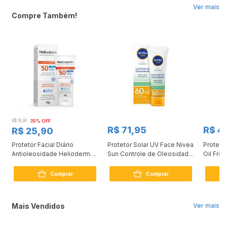
Ver mais
Compre Também!
R$ 39,90
35% OFF
R$ 71,95
R$ 4
R$ 25,90
Protetor Facial Diário
Protetor Solar UV Face Nivea
Protetor
Antioleosidade Helioderm
Sun Controle de Oleosidade
Oil Fre
FPS50 50g
FPS 60 50ml
60g
Comprar
Comprar
Mais Vendidos
Ver mais