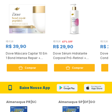
R$ 61,90
R$ 56,90
47% OFF
R$ 33,90
3
R$ 39,90
R$ 29,90
R$ 2
Dove Máscara Capilar 10 Em
Dove Sérum Hidratante
Dove Ki
1 Bond Intense Repair +
Corporal Pró-Retinol +
Condici
Peptídeo 250G
Firmador 380Ml
Reconst
Comprar
Comprar
Baixe Nosso App
Almanaque PR|SC
Almanaque SP|DF|GO