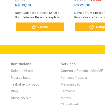
47% OFF
R$ 61,90
R$ 56,90
R$ 39,90
R$ 29,90
s
Dove Máscara Capilar 10 Em 1
Dove Sérum Hidratan
Bond Intense Repair + Peptídeo
Pró-Retinol + Firmad
250G
Comp
Comprar
Institucional
Serviços
Sobre a Nissei
Convênio Farmácia MedME
Nossas lojas
Farmácia Popular
Trabalhe conosco
Manipulação
Blog
Farmaclin
Mapa do Site
Merco
Club Nissei