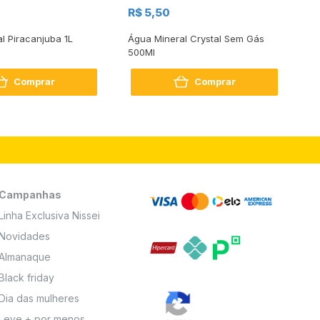
R$
R$ 5,50
R
al Piracanjuba 1L
Água Mineral Crystal Sem Gás
Do
500Ml
Bo
2
Comprar
Comprar
Campanhas
Linha Exclusiva Nissei
Novidades
Almanaque
Black friday
Dia das mulheres
Leve + por menos