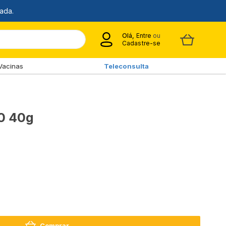
Olá,
Entre
ou
Cadastre-se
Vacinas
Teleconsulta
70 40g
Comprar