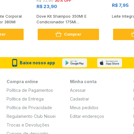
30% OFF
R$ 33,90
R$ 7,95
R$ 23,90
te Corporal
Dove Kit Shampoo 350Ml E
Leite Integr
or 380Ml
Condicionador 175Ml
Reconstrução + Aminoácido
rar
Comprar
Baixe nosso app
Compra online
Minha conta
Política de Pagamentos
Acessar
Política de Entrega
Cadastrar
Política de Privacidade
Meus pedidos
Regulamento Club Nissei
Editar endereços
Trocas e Devoluções
Cupons de desconto