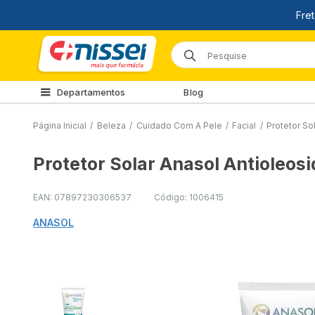
Departamentos
Blog
Página Inicial
/
Beleza
/
Cuidado Com A Pele
/
Facial
/
Protetor So
Protetor Solar Anasol Antioleos
EAN: 07897230306537
Código: 1006415
ANASOL