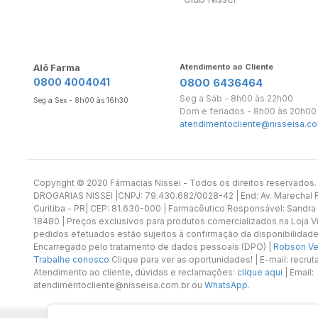
Alô Farma
Atendimento ao Cliente
0800 4004041
0800 6436464
Seg a Sáb - 8h00 às 22h00
Seg a Sex - 8h00 às 16h30
Dom e feriados - 8h00 às 20h00
atendimentocliente@nisseisa.co
Copyright ©️ 2020 Fármacias Nissei - Todos os direitos reservado
DROGARIAS NISSEI |CNPJ: 79.430.682/0028-42 | End: Av. Marechal Fl
Curitiba - PR| CEP: 81.630-000 | Farmacêutico Responsável: Sandra
18480 | Preços exclusivos para produtos comercializados na Loja Vi
pedidos efetuados estão sujeitos à confirmação da disponibilidade
Encarregado pelo tratamento de dados pessoais (DPO) |
Robson Vet
Trabalhe conosco
Clique para ver as oportunidades! | E-mail: recr
Atendimento ao cliente, dúvidas e reclamações:
clique aqui
| Email:
atendimentocliente@nisseisa.com.br ou
WhatsApp
.