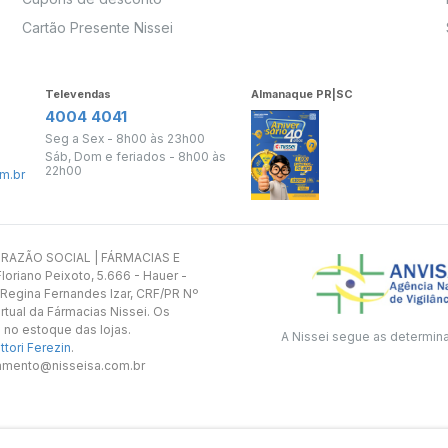
Cartão Presente Nissei
Televendas
Almanaque PR|SC
4004 4041
Seg a Sex - 8h00 às 23h00
Sáb, Dom e feriados - 8h00 às
22h00
m.br
s. RAZÃO SOCIAL | FÁRMACIAS E
oriano Peixoto, 5.666 - Hauer -
 Regina Fernandes Izar, CRF/PR Nº
rtual da Fármacias Nissei. Os
 no estoque das lojas.
A Nissei segue as determin
tori Ferezin
.
utamento@nisseisa.com.br