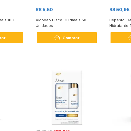
R$ 5,50
R$ 50,95
ais 100
Algodão Disco Cuidmais 50
Bepantol D
Unidades
Hidratante 
Pele Norma
rar
Comprar