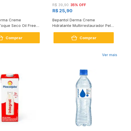
35% OFF
R$ 39,90
R$
R$ 25,90
R$
erma Creme
Bepantol Derma Creme
Az
Toque Seco Oil Free
Hidratante Multirrestaurador Pele
l a Seca 30g
Extrasseca 20g
Comprar
Comprar
Ver mais