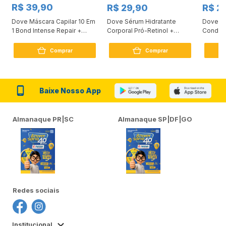
R$ 39,90
R$ 29,90
R$ 2
Dove Máscara Capilar 10 Em
Dove Sérum Hidratante
Dove Ki
1 Bond Intense Repair +
Corporal Pró-Retinol +
Condici
Peptídeo 250G
Firmador 380Ml
Reconst
Comprar
Comprar
Baixe Nosso App
Almanaque PR|SC
Almanaque SP|DF|GO
Redes sociais
Institucional