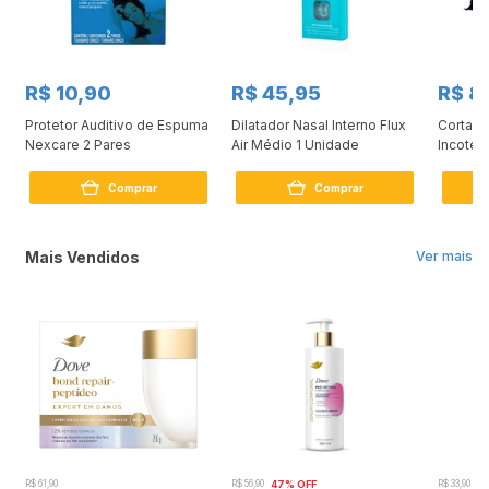
R$ 10,90
R$ 45,95
R$ 8
Protetor Auditivo de Espuma
Dilatador Nasal Interno Flux
Cortad
Nexcare 2 Pares
Air Médio 1 Unidade
Incoter
Comprar
Comprar
Mais Vendidos
Ver mais
R$ 61,90
R$ 56,90
47% OFF
R$ 33,90
3