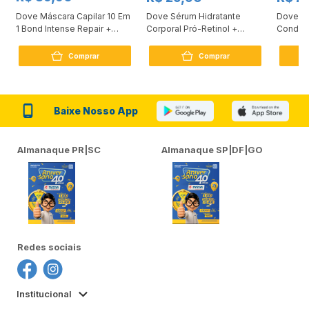
Dove Máscara Capilar 10 Em
Dove Sérum Hidratante
Dove Ki
1 Bond Intense Repair +
Corporal Pró-Retinol +
Condici
Peptídeo 250G
Firmador 380Ml
Reconst
Comprar
Comprar
Baixe Nosso App
Almanaque PR|SC
Almanaque SP|DF|GO
Redes sociais
Institucional