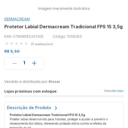
Imagem meramente ilustrativa
DERMACREAM
Protetor Labial Dermacream Tradicional FPS 15 3,5g
EAN: 07898583341305
Código: 1008283
(0 avaliações)
R$ 5,50
1
Vendido e distribuído por
Nissei
Lojas próximas com estoque:
Consultar lojas
Descrição de Produto
Protetor Labial Dermacream Tradicional FPS 15 3,5g
Protetor labial desenvolvido para hidratar, proteger e ajudar a prevenir o
ressecamento dos lábios, oferecendo proteção diária contra os efeitos da
exposição ao sol.