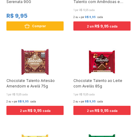
Serenata 90G
Talento com Amêndoas e
Passas 85g
1 por R$ 10,95 cada
R$ 9,95
2 ou + por
R$ 9,95
cada
R$ 9,95
Comprar
2 un
cada
Chocolate Talento Artesão
Chocolate Talento ao Leite
Amendoim e Avelã 75g
com Avelãs 85g
1 por R$ 10,95 cada
1 por R$ 10,95 cada
2 ou + por
R$ 9,95
cada
2 ou + por
R$ 9,95
cada
R$ 9,95
R$ 9,95
2 un
cada
2 un
cada