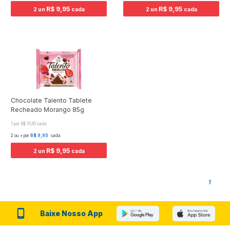
R$ 9,95
R$ 9,95
2 un
cada
2 un
cada
Chocolate Talento Tablete
Recheado Morango 85g
1 por R$ 10,95 cada
2 ou + por
R$ 9,95
cada
R$ 9,95
2 un
cada
1
Baixe Nosso App