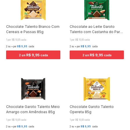
Chocolate Talento Branco Com
Chocolate ao Leite Garoto
Cereais e Passas 85g
Talento com Castanha do Pará
85g
1 por R$ 10,95 cada
1 por R$ 10,95 cada
2 ou + por
R$ 9,95
cada
2 ou + por
R$ 9,95
cada
R$ 9,95
R$ 9,95
2 un
cada
2 un
cada
Chocolate Garoto Talento Meio
Chocolate Garoto Talento
Amargo com Amêndoas 85g
Opereta 85g
1 por R$ 10,95 cada
1 por R$ 10,95 cada
2 ou + por
R$ 9,95
cada
2 ou + por
R$ 9,95
cada