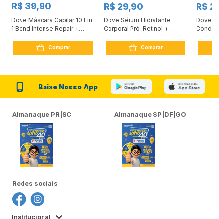
R$ 39,90
R$ 29,90
R$ 2
Dove Máscara Capilar 10 Em
Dove Sérum Hidratante
Dove Ki
1 Bond Intense Repair +
Corporal Pró-Retinol +
Condici
Peptídeo 250G
Firmador 380Ml
Reconst
Comprar
Comprar
Baixe Nosso App
Almanaque PR|SC
Almanaque SP|DF|GO
Redes sociais
Institucional