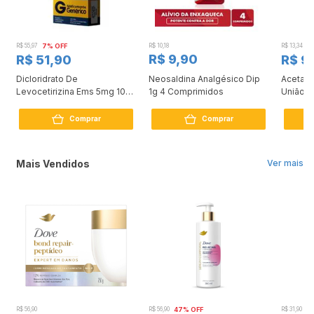
R$ 55,97
7% OFF
R$ 10,18
R$ 13,34
2
R$ 9,90
R$ 51,90
R$ 9
Dicloridrato De
Neosaldina Analgésico Dip
Acetato
Levocetirizina Ems 5mg 10
1g 4 Comprimidos
União Q
Comprimidos
Creme 
Comprar
Comprar
Mais Vendidos
Ver mais
R$ 56,90
R$ 56,90
47% OFF
R$ 31,90
2