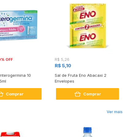
0% OFF
R$ 5,26
R$
R$ 5,10
R
Enterogermina 10
Sal de Fruta Eno Abacaxi 2
Pr
 5ml
Envelopes
Fr
Comprar
Comprar
Ver mais