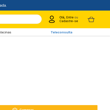
Olá,
Entre
ou
Cadastre-se
Vacinas
Teleconsulta
Comprar