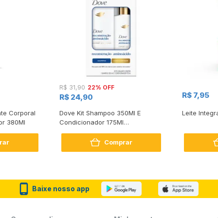
22% OFF
R$ 31,90
R$ 7,95
R$ 24,90
te Corporal
Dove Kit Shampoo 350Ml E
Leite Integr
or 380Ml
Condicionador 175Ml
Reconstrução + Aminoácido
rar
Comprar
Baixe nosso app