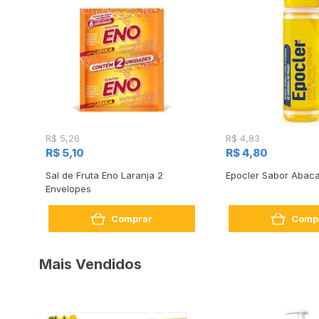
R$ 5,26
R$ 4,83
R$ 5,10
R$ 4,80
Sal de Fruta Eno Laranja 2
Epocler Sabor Abaca
s
Envelopes
Comprar
Comp
Mais Vendidos