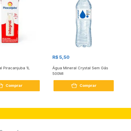
R$
R$ 5,50
R
al Piracanjuba 1L
Água Mineral Crystal Sem Gás
Do
500Ml
Bo
2
Comprar
Comprar