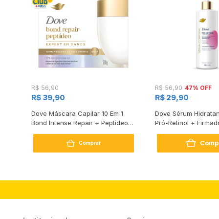
47% OFF
R$ 56,90
R$ 56,90
R$ 39,90
R$ 29,90
s
Dove Máscara Capilar 10 Em 1
Dove Sérum Hidratan
Bond Intense Repair + Peptídeo
Pró-Retinol + Firmad
250G
Comp
Comprar