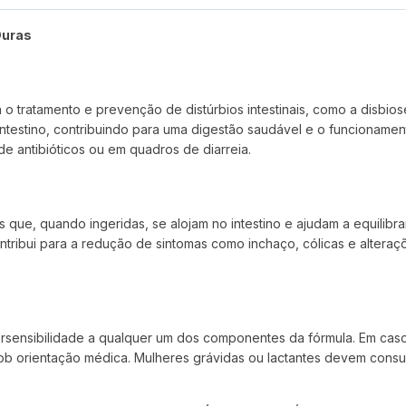
Duras
tratamento e prevenção de distúrbios intestinais, como a disbiose, 
 intestino, contribuindo para uma digestão saudável e o funcionament
 de antibióticos ou em quadros de diarreia.
que, quando ingeridas, se alojam no intestino e ajudam a equilibra
tribui para a redução de sintomas como inchaço, cólicas e alteraçõ
sensibilidade a qualquer um dos componentes da fórmula. Em caso 
b orientação médica. Mulheres grávidas ou lactantes devem consult