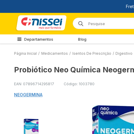
Departamentos
Blog
Página Inicial
/
Medicamentos
/
Isentos De Prescrição
/
Digestivo
Probiótico Neo Química Neogermi
EAN: 07896714295817
Código: 1003780
NEOGERMINA