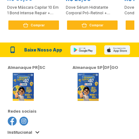
Dove Máscara Capilar 10 Em
Dove Sérum Hidratante
Dove Ki
1 Bond Intense Repair +
Corporal Pró-Retinol +
Condici
Peptídeo 250G
Firmador 380Ml
Reconst
Comprar
Comprar
Baixe Nosso App
Almanaque PR|SC
Almanaque SP|DF|GO
Redes sociais
Institucional