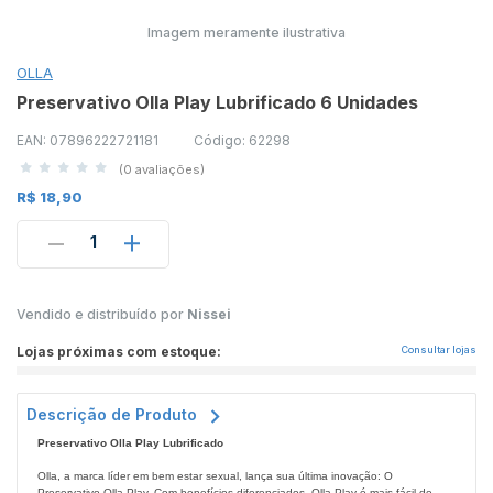
Imagem meramente ilustrativa
OLLA
Preservativo Olla Play Lubrificado 6 Unidades
EAN: 07896222721181
Código: 62298
(0 avaliações)
R$ 18,90
1
Vendido e distribuído por
Nissei
Lojas próximas com estoque:
Consultar lojas
Descrição de Produto
Preservativo Olla Play Lubrificado
Olla, a marca líder em bem estar sexual, lança sua última inovação: O
Preservativo Olla Play. Com benefícios diferenciados, Olla Play é mais fácil de