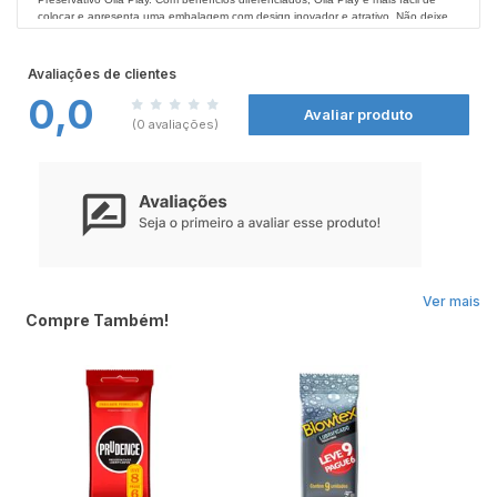
colocar e apresenta uma embalagem com design inovador e atrativo. Não deixe
de conferir todos os produtos Olla nas
Farmácias Nissei
.
Avaliações de clientes
0,0
Avaliar produto
(0 avaliações)
Ver mais
Compre Também!