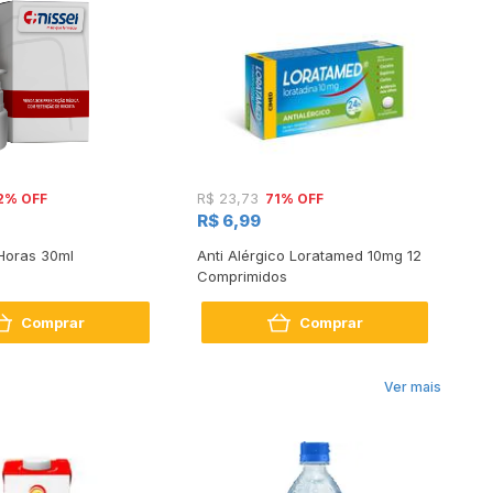
2% OFF
71% OFF
R$ 23,73
R$
R$ 6,99
R
 Horas 30ml
Anti Alérgico Loratamed 10mg 12
Pr
Comprimidos
Co
Comprar
Comprar
Ver mais