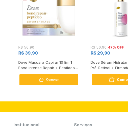
47% OFF
R$ 56,90
R$ 56,90
R$ 39,90
R$ 29,90
s
Dove Máscara Capilar 10 Em 1
Dove Sérum Hidratan
Bond Intense Repair + Peptídeo
Pró-Retinol + Firmad
250G
Comp
Comprar
Institucional
Serviços