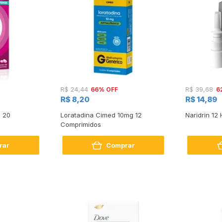
66% OFF
6
R$ 24,44
R$ 39,68
R$ 8,20
R$ 14,89
n 20
Loratadina Cimed 10mg 12
Naridrin 12
Comprimidos
rar
Comprar