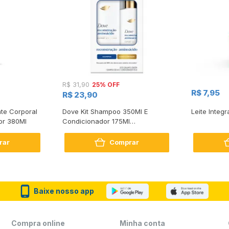
25% OFF
R$ 31,90
R$ 7,95
R$ 23,90
te Corporal
Dove Kit Shampoo 350Ml E
Leite Integr
or 380Ml
Condicionador 175Ml
Reconstrução + Aminoácido
rar
Comprar
Baixe nosso app
Compra online
Minha conta