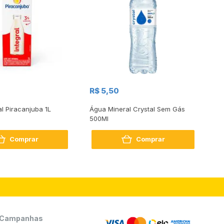
R$
R$ 5,50
R
al Piracanjuba 1L
Água Mineral Crystal Sem Gás
Do
500Ml
Bo
2
Comprar
Comprar
Campanhas