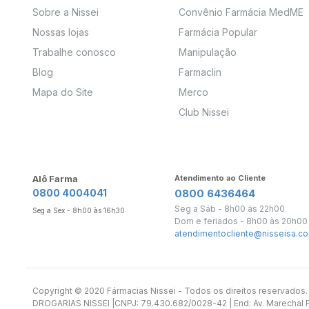
Sobre a Nissei
Convênio Farmácia MedME
Nossas lojas
Farmácia Popular
Trabalhe conosco
Manipulação
Blog
Farmaclin
Mapa do Site
Merco
Club Nissei
Alô Farma
Atendimento ao Cliente
0800 4004041
0800 6436464
Seg a Sáb - 8h00 às 22h00
Seg a Sex - 8h00 às 16h30
Dom e feriados - 8h00 às 20h00
atendimentocliente@nisseisa.co
Copyright ©️ 2020 Fármacias Nissei - Todos os direitos reservado
DROGARIAS NISSEI |CNPJ: 79.430.682/0028-42 | End: Av. Marechal Fl