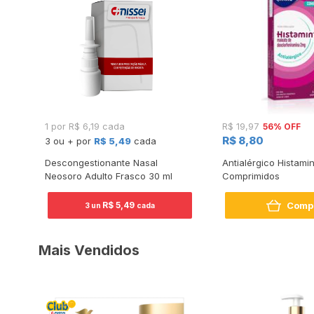
56% OFF
1 por R$ 6,19 cada
R$ 19,97
R$ 8,80
3 ou + por
R$ 5,49
cada
Descongestionante Nasal
Antialérgico Histami
Neosoro Adulto Frasco 30 ml
Comprimidos
Comp
R$ 5,49
3 un
cada
Mais Vendidos