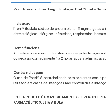
Preni Prednisolona 3mg/ml Solução Oral 120ml + Seri
Indicação:
Preni® (fosfato sódico de prednisolona) 11 mg/mL gotas é 
dermatológicas, alérgicas, oftálmicas, respiratórias, hema
Como funciona:
A prednisolona é um corticosteroide com potente ação anti-
começa aproximadamente 1 a 2 horas após a administração
Contraindicação:
O uso de Preni® é contraindicado para pacientes com hipe
utilizado em casos de infecções não controladas e infecçõ
ESTE PRODUTO É UM MEDICAMENTO. SE PERSISTIREM
FARMACÊUTICO. LEIA A BULA.