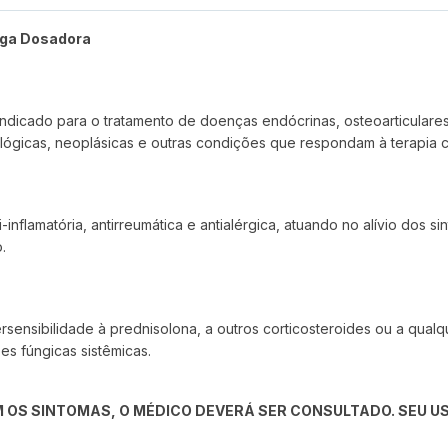
nga Dosadora
indicado para o tratamento de doenças endócrinas, osteoarticulare
tológicas, neoplásicas e outras condições que respondam à terapia 
inflamatória, antirreumática e antialérgica, atuando no alívio dos s
.
rsensibilidade à prednisolona, a outros corticosteroides ou a qu
es fúngicas sistêmicas.
 OS SINTOMAS, O MÉDICO DEVERÁ SER CONSULTADO. SEU US