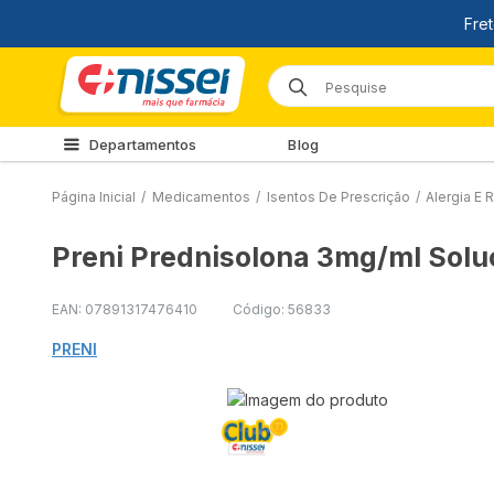
Departamentos
Blog
Página Inicial
/
Medicamentos
/
Isentos De Prescrição
/
Alergia E R
Preni Prednisolona 3mg/ml Solu
EAN: 07891317476410
Código: 56833
PRENI