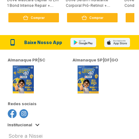
1 Bond Intense Repair +
Corporal Pró-Retinol +
Condici
Peptídeo 250G
Firmador 380Ml
Reconst
Comprar
Comprar
Baixe Nosso App
Almanaque PR|SC
Almanaque SP|DF|GO
Redes sociais
Institucional
Sobre a Nissei