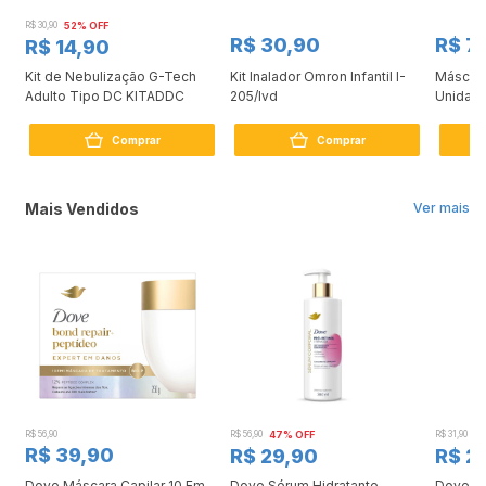
R$ 30,90
52% OFF
R$ 30,90
R$ 7
R$ 14,90
on
Kit de Nebulização G-Tech
Kit Inalador Omron Infantil I-
Máscara
Adulto Tipo DC KITADDC
205/Ivd
Unidad
Comprar
Comprar
Mais Vendidos
Ver mais
R$ 56,90
R$ 56,90
47% OFF
R$ 31,90
2
R$ 39,90
R$ 29,90
R$ 2
Dove Máscara Capilar 10 Em
Dove Sérum Hidratante
Dove Ki