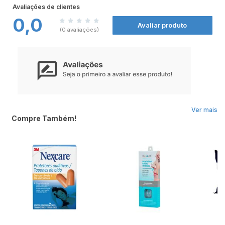
PRINCIPAIS CARACTERÍSTICAS:
Avaliações de clientes
* 8 compartimentos independentes
* Mantém seus suplementos e medicamentos organizados e protegidos
0,0
* Ideal para levar na bolsa ou mochila
Avaliar produto
(0 avaliações)
Ver mais
Compre Também!