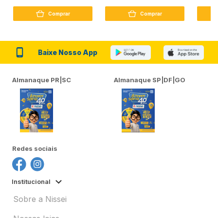
Peptídeo 250G
Firmador 380Ml
Reconst
Comprar
Comprar
Baixe Nosso App
Almanaque PR|SC
Almanaque SP|DF|GO
Redes sociais
Institucional
Sobre a Nissei