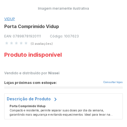
Imagem meramente ilustrativa
VIDUP
Porta Comprimido Vidup
EAN: 07898781920111
Código: 1007623
(0 avaliações)
Produto indisponível
Vendido e distribuído por
Nissei
Lojas próximas com estoque:
Consultar lojas
Descrição de Produto
Porta Comprimido Vidup
Compacto e resistente, permite separar suas doses por dia da semana,
garantindo mais segurança e evitando esquecimentos. Ideal para levar na
bolsa, mochila ou deixar sempre à mão no trabalho e em casa.