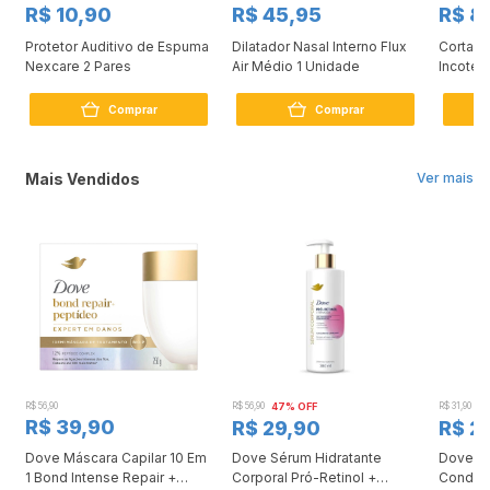
R$ 10,90
R$ 45,95
R$ 8
Protetor Auditivo de Espuma
Dilatador Nasal Interno Flux
Cortad
Nexcare 2 Pares
Air Médio 1 Unidade
Incoter
Comprar
Comprar
Mais Vendidos
Ver mais
R$ 56,90
R$ 56,90
47% OFF
R$ 31,90
2
R$ 39,90
R$ 29,90
R$ 2
Dove Máscara Capilar 10 Em
Dove Sérum Hidratante
Dove Ki
1 Bond Intense Repair +
Corporal Pró-Retinol +
Condici