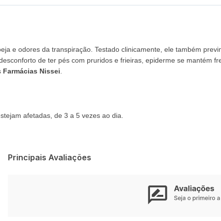
eja e odores da transpiração. Testado clinicamente, ele também prev
esconforto de ter pés com pruridos e frieiras, epiderme se mantém fre
s
Farmácias Nissei
.
estejam afetadas, de 3 a 5 vezes ao dia.
Principais Avaliações