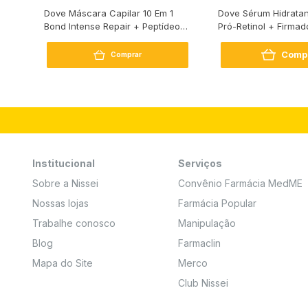
s
Dove Máscara Capilar 10 Em 1
Dove Sérum Hidratan
Bond Intense Repair + Peptídeo
Pró-Retinol + Firmad
250G
Comp
Comprar
Institucional
Serviços
Sobre a Nissei
Convênio Farmácia MedME
Nossas lojas
Farmácia Popular
Trabalhe conosco
Manipulação
Blog
Farmaclin
Mapa do Site
Merco
Club Nissei