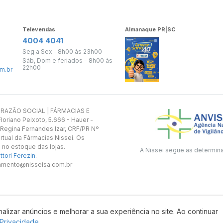
Televendas
Almanaque PR|SC
4004 4041
Seg a Sex - 8h00 às 23h00
Sáb, Dom e feriados - 8h00 às
22h00
m.br
s. RAZÃO SOCIAL | FÁRMACIAS E
oriano Peixoto, 5.666 - Hauer -
 Regina Fernandes Izar, CRF/PR Nº
rtual da Fármacias Nissei. Os
 no estoque das lojas.
A Nissei segue as determin
tori Ferezin
.
utamento@nisseisa.com.br
alizar anúncios e melhorar a sua experiência no site. Ao continuar
Desenvolvido por:
 Privacidade.