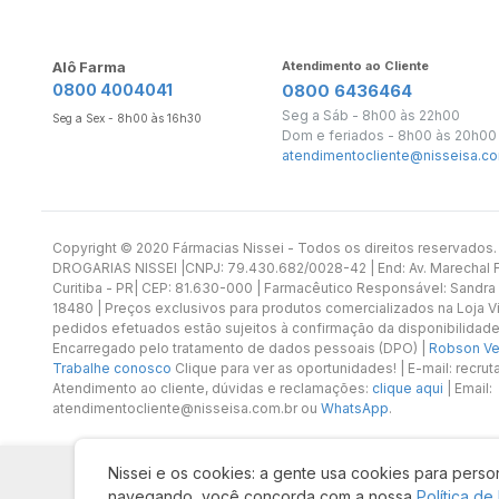
Alô Farma
Atendimento ao Cliente
0800 4004041
0800 6436464
Seg a Sáb - 8h00 às 22h00
Seg a Sex - 8h00 às 16h30
Dom e feriados - 8h00 às 20h00
atendimentocliente@nisseisa.co
Copyright ©️ 2020 Fármacias Nissei - Todos os direitos reservado
DROGARIAS NISSEI |CNPJ: 79.430.682/0028-42 | End: Av. Marechal Fl
Curitiba - PR| CEP: 81.630-000 | Farmacêutico Responsável: Sandra
18480 | Preços exclusivos para produtos comercializados na Loja Vi
pedidos efetuados estão sujeitos à confirmação da disponibilidade
Encarregado pelo tratamento de dados pessoais (DPO) |
Robson Vet
Trabalhe conosco
Clique para ver as oportunidades! | E-mail: recr
Atendimento ao cliente, dúvidas e reclamações:
clique aqui
| Email:
atendimentocliente@nisseisa.com.br ou
WhatsApp
.
Nissei e os cookies: a gente usa cookies para person
navegando, você concorda com a nossa
Política de