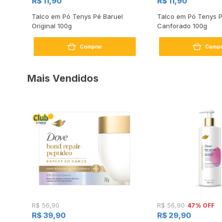
R$ 11,90
R$ 11,90
 Pés
Talco em Pó Tenys Pé Baruel
Talco em Pó Tenys P
Original 100g
Canforado 100g
Comprar
Compr
Mais Vendidos
47% OFF
R$ 56,90
R$ 56,90
R$ 39,90
R$ 29,90