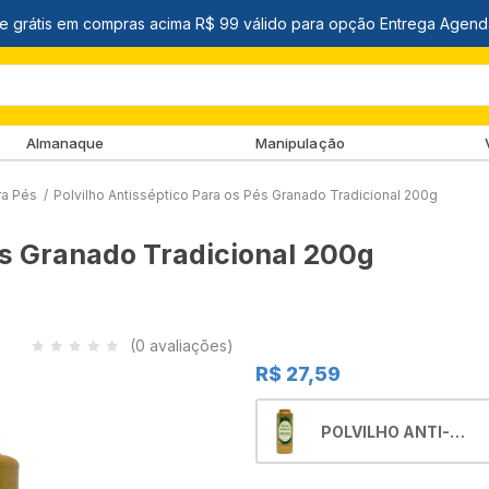
Almanaque
Manipulação
ra Pés
/
Polvilho Antisséptico Para os Pés Granado Tradicional 200g
és Granado Tradicional 200g
(0 avaliações)
R$ 27,59
POLVILHO ANTI-
SEPTICO GRANADO
200GR