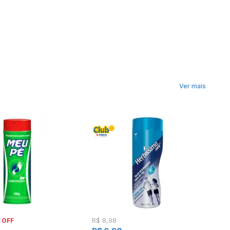
Ver mais
 OFF
R$ 8,98
R$