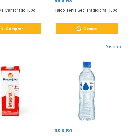
R$ 6,98
R$
Pé Canforado 100g
Talco Tênis Sec Tradicional 100g
Ta
Sp
Comprar
Comprar
Ver mais
R$
R$ 5,50
R