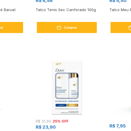
R$ 6,98
R$ 5,50
é Baruel
Talco Tenis Sec Canforado 100g
Talco Meu 
ar
Comprar
25% OFF
R$ 31,90
R$ 7,95
R$ 23,90