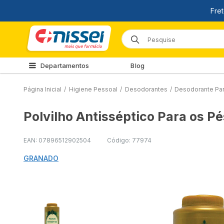
Departamentos
Blog
Página Inicial
/
Higiene Pessoal
/
Desodorantes
/
Desodorante Pa
Polvilho Antisséptico Para os P
EAN: 07896512902504
Código: 77974
GRANADO