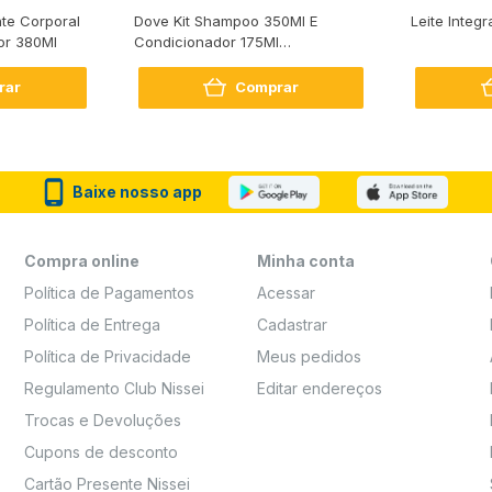
te Corporal
Dove Kit Shampoo 350Ml E
Leite Integr
or 380Ml
Condicionador 175Ml
Reconstrução + Aminoácido
rar
Comprar
Baixe nosso app
Compra online
Minha conta
Política de Pagamentos
Acessar
Política de Entrega
Cadastrar
Política de Privacidade
Meus pedidos
Regulamento Club Nissei
Editar endereços
Trocas e Devoluções
Cupons de desconto
Cartão Presente Nissei