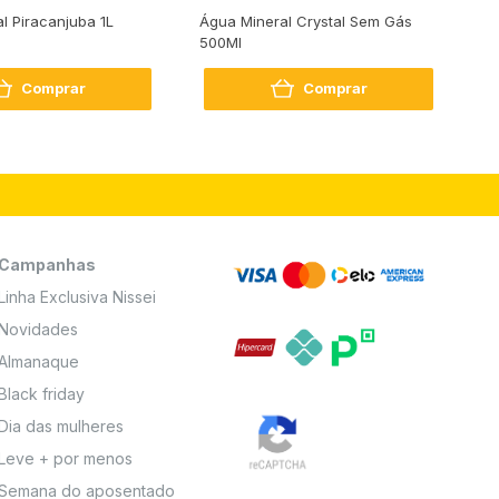
al Piracanjuba 1L
Água Mineral Crystal Sem Gás
Do
500Ml
Bo
2
Comprar
Comprar
Campanhas
Linha Exclusiva Nissei
Novidades
Almanaque
Black friday
Dia das mulheres
Leve + por menos
Semana do aposentado