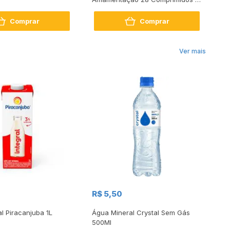
28 Cápsulas
Comprar
Comprar
Ver mais
R$
R$ 5,50
R
al Piracanjuba 1L
Água Mineral Crystal Sem Gás
Do
500Ml
Bo