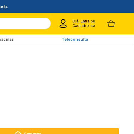
Olá,
Entre
ou
Cadastre-se
Vacinas
Teleconsulta
Comprar