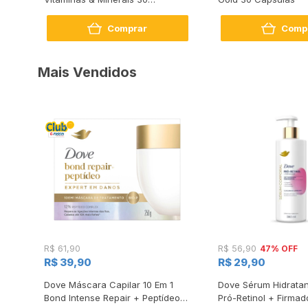
Unidades
Comprar
Comp
Mais Vendidos
47% OFF
R$ 61,90
R$ 56,90
R$ 39,90
R$ 29,90
s
Dove Máscara Capilar 10 Em 1
Dove Sérum Hidratan
Bond Intense Repair + Peptídeo
Pró-Retinol + Firmad