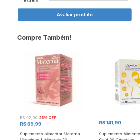
1 estrela
Avaliar produto
Compre Também!
25% OFF
R$ 92,90
R$ 141,90
R$ 69,99
sis
Suplemento alimentar Materna
Suplemento Aliment
Vitaminas & Minerais 30
Gold 30 Cápsulas