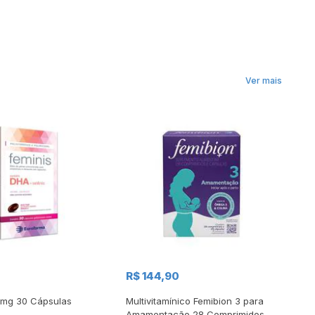
Ver mais
0
R$ 144,90
R
3mg 30 Cápsulas
Multivitamínico Femibion 3 para
Su
Amamentação 28 Comprimidos e
Pr