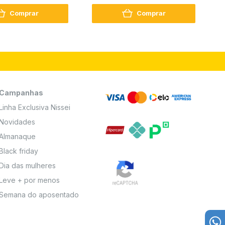
2
Comprar
Comprar
Campanhas
Linha Exclusiva Nissei
Novidades
Almanaque
Black friday
Dia das mulheres
Leve + por menos
Semana do aposentado