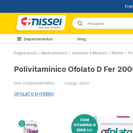
Departamentos
Blog
Página Inicial
/
Medicamentos
/
Vitaminas E Minerais
/
Mulher
/
Po
Polivitamínico Ofolato D Fer 2
EAN: 07896094919662
Código: 55621
OFOLATO D+FERRO