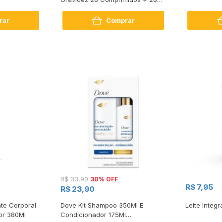
Cápsulas
rar
Comprar
30% OFF
R$ 33,90
R$ 7,95
R$ 23,90
te Corporal
Dove Kit Shampoo 350Ml E
Leite Integr
or 380Ml
Condicionador 175Ml