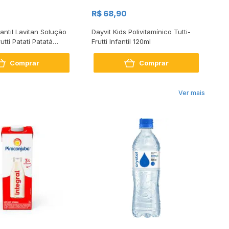
R$
R$ 68,90
R
fantil Lavitan Solução
Dayvit Kids Polivitamínico Tutti-
Zi
rutti Patati Patatá
Frutti Infantil 120ml
Comprar
Comprar
Ver mais
R$