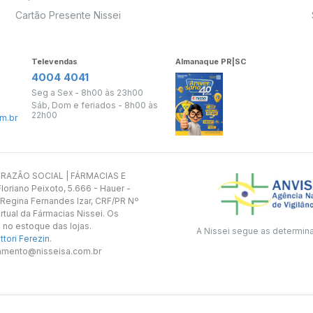
Cartão Presente Nissei
Televendas
Almanaque PR|SC
4004 4041
Seg a Sex - 8h00 às 23h00
Sáb, Dom e feriados - 8h00 às
22h00
m.br
s. RAZÃO SOCIAL | FÁRMACIAS E
oriano Peixoto, 5.666 - Hauer -
 Regina Fernandes Izar, CRF/PR Nº
rtual da Fármacias Nissei. Os
 no estoque das lojas.
A Nissei segue as determin
tori Ferezin
.
utamento@nisseisa.com.br