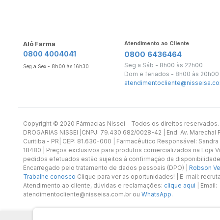
Alô Farma
Atendimento ao Cliente
0800 4004041
0800 6436464
Seg a Sáb - 8h00 às 22h00
Seg a Sex - 8h00 às 16h30
Dom e feriados - 8h00 às 20h00
atendimentocliente@nisseisa.co
Copyright ©️ 2020 Fármacias Nissei - Todos os direitos reservado
DROGARIAS NISSEI |CNPJ: 79.430.682/0028-42 | End: Av. Marechal Fl
Curitiba - PR| CEP: 81.630-000 | Farmacêutico Responsável: Sandra
18480 | Preços exclusivos para produtos comercializados na Loja Vi
pedidos efetuados estão sujeitos à confirmação da disponibilidade
Encarregado pelo tratamento de dados pessoais (DPO) |
Robson Vet
Trabalhe conosco
Clique para ver as oportunidades! | E-mail: recr
Atendimento ao cliente, dúvidas e reclamações:
clique aqui
| Email:
atendimentocliente@nisseisa.com.br ou
WhatsApp
.