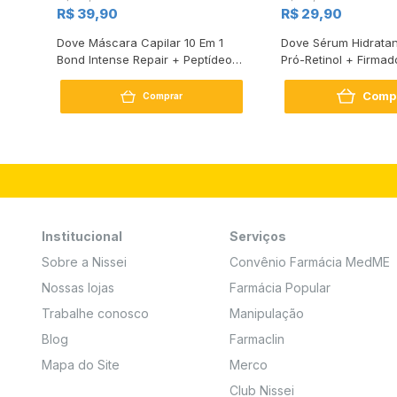
R$ 39,90
R$ 29,90
s
Dove Máscara Capilar 10 Em 1
Dove Sérum Hidratan
Bond Intense Repair + Peptídeo
Pró-Retinol + Firmad
250G
Comp
Comprar
Institucional
Serviços
Sobre a Nissei
Convênio Farmácia MedME
Nossas lojas
Farmácia Popular
Trabalhe conosco
Manipulação
Blog
Farmaclin
Mapa do Site
Merco
Club Nissei