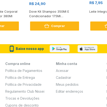
R$ 7,95
R$ 24,90
te Corporal
Dove Kit Shampoo 350Ml E
Leite Integr
or 380Ml
Condicionador 175Ml
Reconstrução + Aminoácido
rar
Comprar
Baixe nosso app
Compra online
Minha conta
Política de Pagamentos
Acessar
Política de Entrega
Cadastrar
Política de Privacidade
Meus pedidos
Regulamento Club Nissei
Editar endereços
Trocas e Devoluções
Cupons de desconto