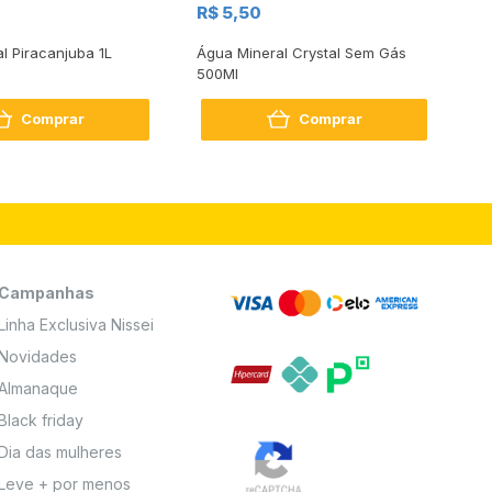
R$ 5,50
R
al Piracanjuba 1L
Água Mineral Crystal Sem Gás
Do
500Ml
Bo
2
Comprar
Comprar
Campanhas
Linha Exclusiva Nissei
Novidades
Almanaque
Black friday
Dia das mulheres
Leve + por menos