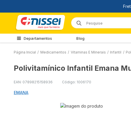
Departamentos
Blog
Página Inicial
/
Medicamentos
/
Vitaminas E Minerais
/
Infantil
/
Po
Polivitamínico Infantil Emana M
EAN: 07898215158936
Código: 1006170
EMANA