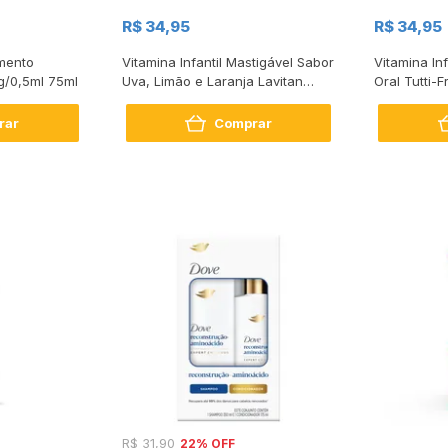
R$ 34,95
R$ 34,95
mento
Vitamina Infantil Mastigável Sabor
Vitamina In
mg/0,5ml 75ml
Uva, Limão e Laranja Lavitan
Oral Tutti-F
Patati Patatá com 60
240mL
Comprimidos
rar
Comprar
22% OFF
R$ 31,90