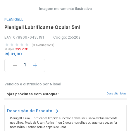
Imagem meramente ilustrativa
PLENIGELL
Plenigell Lubrificante Ocular 5ml
EAN: 07896676435191
Código: 255202
(0 avaliações)
R$ 70,49
55% OFF
R$ 31,90
1
Vendido e distribuído por
Nissei
Lojas próximas com estoque:
Consultar lojas
Descrição de Produto
Plenigell é um lubrificante límpido e incolor e deve ser usado exclusivamente
nos olhos. Modo de Usar: Aplicar 1 ou 2 gotas nos olhos ou quantas vezes for
necessário. Fechar bem o depois de usar.