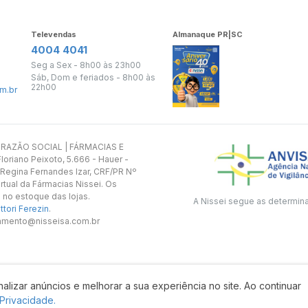
Televendas
Almanaque PR|SC
4004 4041
Seg a Sex - 8h00 às 23h00
Sáb, Dom e feriados - 8h00 às
22h00
m.br
s. RAZÃO SOCIAL | FÁRMACIAS E
oriano Peixoto, 5.666 - Hauer -
 Regina Fernandes Izar, CRF/PR Nº
rtual da Fármacias Nissei. Os
 no estoque das lojas.
A Nissei segue as determin
tori Ferezin
.
utamento@nisseisa.com.br
alizar anúncios e melhorar a sua experiência no site. Ao continuar
Desenvolvido por:
 Privacidade.