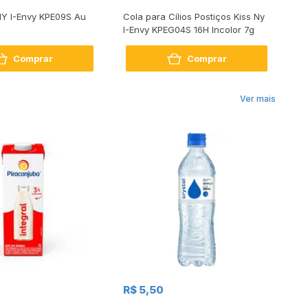
 NY I-Envy KPE09S Au
Cola para Cílios Postiços Kiss Ny
Cu
I-Envy KPEG04S 16H Incolor 7g
C
Comprar
Comprar
Ver mais
R$
R$ 5,50
R