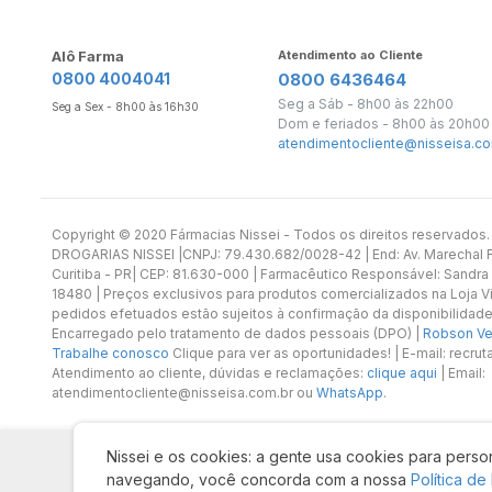
Alô Farma
Atendimento ao Cliente
0800 4004041
0800 6436464
Seg a Sáb - 8h00 às 22h00
Seg a Sex - 8h00 às 16h30
Dom e feriados - 8h00 às 20h00
atendimentocliente@nisseisa.co
Copyright ©️ 2020 Fármacias Nissei - Todos os direitos reservado
DROGARIAS NISSEI |CNPJ: 79.430.682/0028-42 | End: Av. Marechal Fl
Curitiba - PR| CEP: 81.630-000 | Farmacêutico Responsável: Sandra
18480 | Preços exclusivos para produtos comercializados na Loja Vi
pedidos efetuados estão sujeitos à confirmação da disponibilidade
Encarregado pelo tratamento de dados pessoais (DPO) |
Robson Vet
Trabalhe conosco
Clique para ver as oportunidades! | E-mail: recr
Atendimento ao cliente, dúvidas e reclamações:
clique aqui
| Email:
atendimentocliente@nisseisa.com.br ou
WhatsApp
.
Nissei e os cookies: a gente usa cookies para person
navegando, você concorda com a nossa
Política de