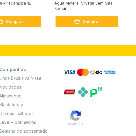
al Piracanjuba 1L
Água Mineral Crystal Sem Gás
Do
500Ml
Bo
2
Comprar
Comprar
Campanhas
Linha Exclusiva Nissei
Novidades
Almanaque
Black friday
Dia das mulheres
Leve + por menos
Semana do aposentado