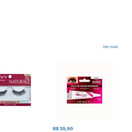
Ver mais
R$ 39,90
R