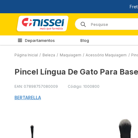
Departamentos
Blog
Página Inicial
/
Beleza
/
Maquiagem
/
Acessório Maquiagem
/
Pin
Pincel Língua De Gato Para Base
EAN: 07898757080009
Código: 1000800
BERTARELLA