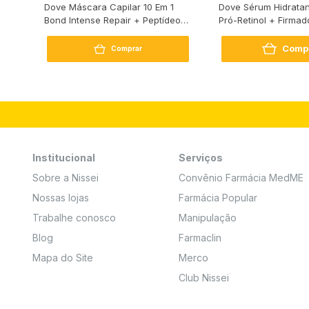
s
Dove Máscara Capilar 10 Em 1
Dove Sérum Hidratan
Bond Intense Repair + Peptídeo
Pró-Retinol + Firmad
250G
Comp
Comprar
Institucional
Serviços
Sobre a Nissei
Convênio Farmácia MedME
Nossas lojas
Farmácia Popular
Trabalhe conosco
Manipulação
Blog
Farmaclin
Mapa do Site
Merco
Club Nissei