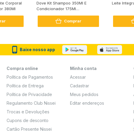
te Corporal
Dove Kit Shampoo 350Ml E
Leite Integr
or 380Ml
Condicionador 175Ml
Reconstrução + Aminoácido
rar
Comprar
Baixe nosso app
Compra online
Minha conta
Política de Pagamentos
Acessar
Política de Entrega
Cadastrar
Política de Privacidade
Meus pedidos
Regulamento Club Nissei
Editar endereços
Trocas e Devoluções
Cupons de desconto
Cartão Presente Nissei