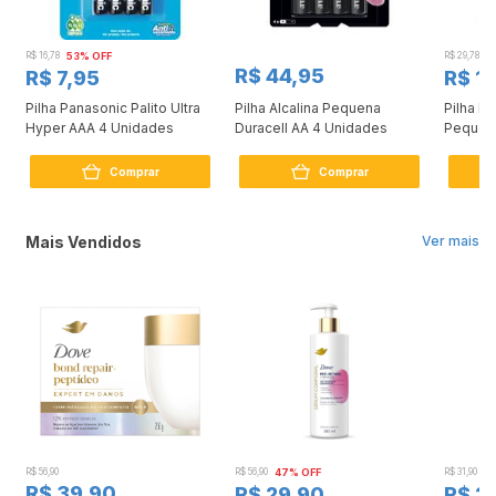
R$ 16,78
53% OFF
R$ 29,78
5
R$ 44,95
R$ 7,95
R$ 1
Pilha Panasonic Palito Ultra
Pilha Alcalina Pequena
Pilha P
Hyper AAA 4 Unidades
Duracell AA 4 Unidades
Pequen
Comprar
Comprar
Mais Vendidos
Ver mais
R$ 56,90
R$ 56,90
47% OFF
R$ 31,90
2
R$ 39,90
R$ 29,90
R$ 2