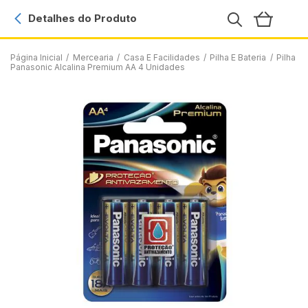
Detalhes do Produto
Página Inicial
/
Mercearia
/
Casa E Facilidades
/
Pilha E Bateria
/
Pilha
Panasonic Alcalina Premium AA 4 Unidades