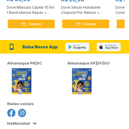
Dove Máscara Capilar 10 Em
Dove Sérum Hidratante
Dove Ki
1 Bond Intense Repair +
Corporal Pró-Retinol +
Condici
Peptídeo 250G
Firmador 380Ml
Reconst
Comprar
Comprar
Baixe Nosso App
Almanaque PR|SC
Almanaque SP|DF|GO
Redes sociais
Institucional