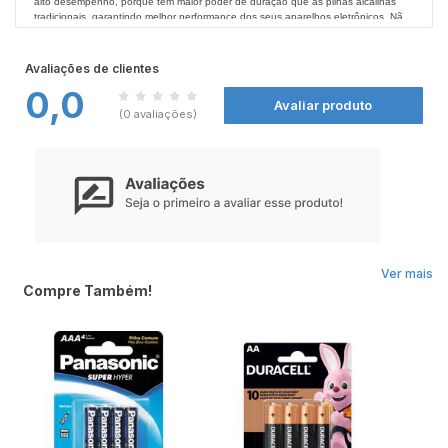
alto desempenho, porque tem maior poder de duração que as pilhas alcalinas
tradicionais, garantindo melhor performance dos seus aparelhos eletrônicos. Não
deixe de conferir todos os produtos Panasonic nas
Farmácias Nissei
.
Avaliações de clientes
0,0
Avaliar produto
(0 avaliações)
Ver mais
Compre Também!