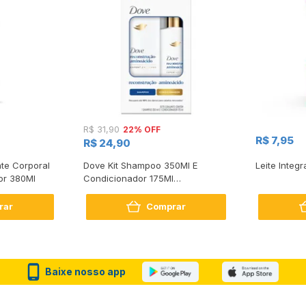
22% OFF
R$ 31,90
R$ 7,95
R$ 24,90
te Corporal
Dove Kit Shampoo 350Ml E
Leite Integr
or 380Ml
Condicionador 175Ml
Reconstrução + Aminoácido
rar
Comprar
Baixe nosso app