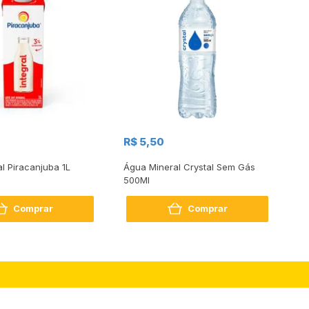
R$
R$ 5,50
R
al Piracanjuba 1L
Água Mineral Crystal Sem Gás
Do
500Ml
Bo
2
Comprar
Comprar