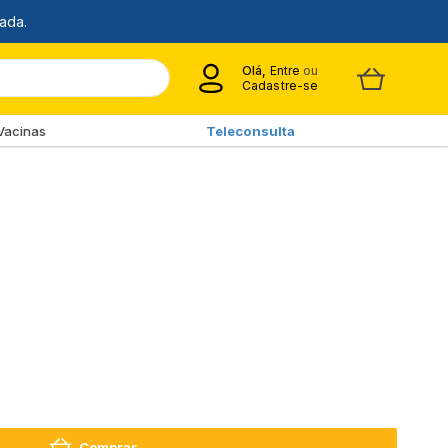
Olá,
Entre
ou
Cadastre-se
Vacinas
Teleconsulta
Comprar