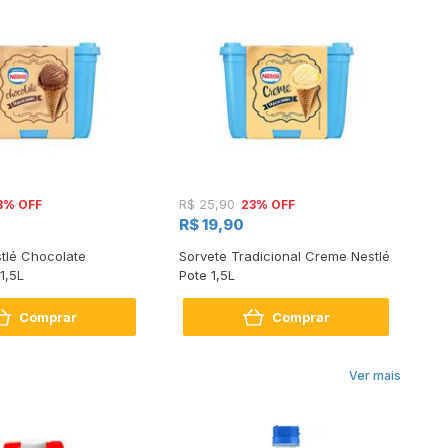
3% OFF
23% OFF
R$ 25,90
R
R$ 19,90
tlé Chocolate
Sorvete Tradicional Creme Nestlé
So
1,5L
Pote 1,5L
Ch
Br
Comprar
Comprar
Ver mais