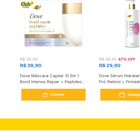
47% OFF
R$ 56,90
R$ 56,90
R$ 39,90
R$ 29,90
s
Dove Máscara Capilar 10 Em 1
Dove Sérum Hidratan
Bond Intense Repair + Peptídeo
Pró-Retinol + Firmad
250G
Comp
Comprar