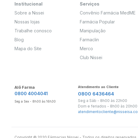
Institucional
Serviços
Sobre a Nissei
Convênio Farmácia MedME
Nossas lojas
Farmácia Popular
Trabalhe conosco
Manipulação
Blog
Farmaclin
Mapa do Site
Merco
Club Nissei
Alô Farma
Atendimento ao Cliente
0800 4004041
0800 6436464
Seg a Sáb - 8h00 às 22h00
Seg a Sex - 8h00 às 16h30
Dom e feriados - 8h00 às 20h00
atendimentocliente@nisseisa.co
Copyright ©️ 2020 Fármacias Nissei - Todos os direitos reservado