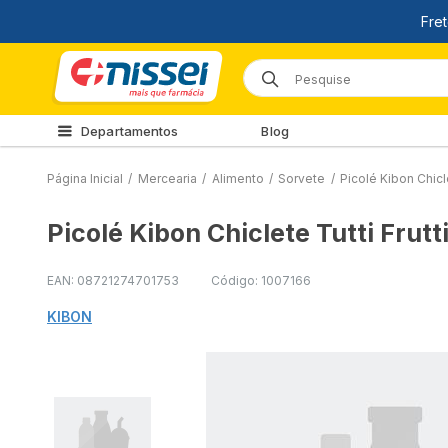
Departamentos
Blog
Página Inicial
/
Mercearia
/
Alimento
/
Sorvete
/
Picolé Kibon Chicle
Picolé Kibon Chiclete Tutti Frutt
EAN: 08721274701753
Código: 1007166
KIBON