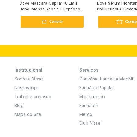
s
Dove Máscara Capilar 10 Em 1
Dove Sérum Hidratan
Bond Intense Repair + Peptídeo
Pró-Retinol + Firmad
250G
Comp
Comprar
Institucional
Serviços
Sobre a Nissei
Convênio Farmácia MedME
Nossas lojas
Farmácia Popular
Trabalhe conosco
Manipulação
Blog
Farmaclin
Mapa do Site
Merco
Club Nissei