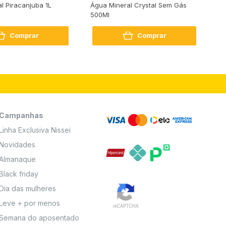
al Piracanjuba 1L
Água Mineral Crystal Sem Gás
Do
500Ml
Bo
2
Comprar
Comprar
Campanhas
Linha Exclusiva Nissei
Novidades
Almanaque
Black friday
Dia das mulheres
Leve + por menos
Semana do aposentado