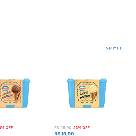
Ver mais
3% OFF
23% OFF
R$ 25,90
R
R$ 19,90