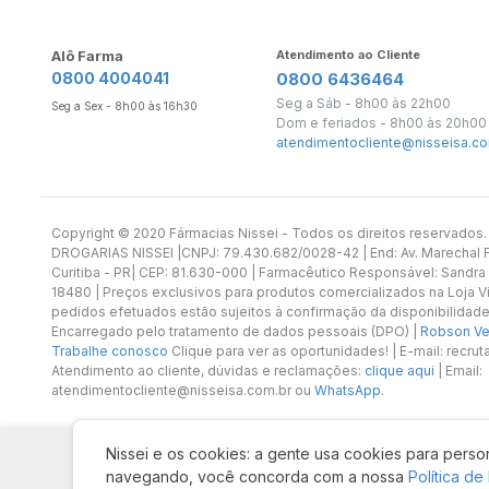
Alô Farma
Atendimento ao Cliente
0800 4004041
0800 6436464
Seg a Sáb - 8h00 às 22h00
Seg a Sex - 8h00 às 16h30
Dom e feriados - 8h00 às 20h00
atendimentocliente@nisseisa.co
Copyright ©️ 2020 Fármacias Nissei - Todos os direitos reservado
DROGARIAS NISSEI |CNPJ: 79.430.682/0028-42 | End: Av. Marechal Fl
Curitiba - PR| CEP: 81.630-000 | Farmacêutico Responsável: Sandra
18480 | Preços exclusivos para produtos comercializados na Loja Vi
pedidos efetuados estão sujeitos à confirmação da disponibilidade
Encarregado pelo tratamento de dados pessoais (DPO) |
Robson Vet
Trabalhe conosco
Clique para ver as oportunidades! | E-mail: recr
Atendimento ao cliente, dúvidas e reclamações:
clique aqui
| Email:
atendimentocliente@nisseisa.com.br ou
WhatsApp
.
Nissei e os cookies: a gente usa cookies para person
navegando, você concorda com a nossa
Política de