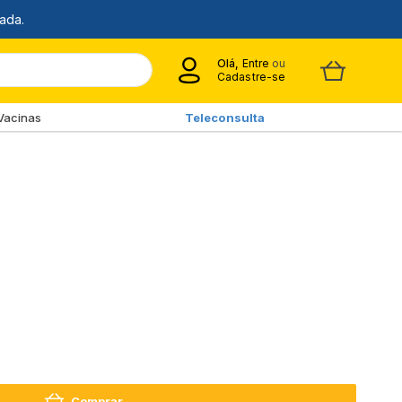
Olá,
Entre
ou
Cadastre-se
Vacinas
Teleconsulta
Comprar