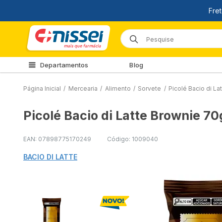
Departamentos
Blog
Página Inicial
/
Mercearia
/
Alimento
/
Sorvete
/
Picolé Bacio di L
Picolé Bacio di Latte Brownie 70
EAN: 07898775170249
Código: 1009040
BACIO DI LATTE