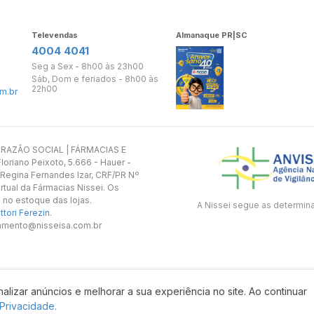
Televendas
Almanaque PR|SC
4004 4041
Seg a Sex - 8h00 às 23h00
Sáb, Dom e feriados - 8h00 às
22h00
m.br
s. RAZÃO SOCIAL | FÁRMACIAS E
oriano Peixoto, 5.666 - Hauer -
 Regina Fernandes Izar, CRF/PR Nº
rtual da Fármacias Nissei. Os
 no estoque das lojas.
A Nissei segue as determin
tori Ferezin
.
utamento@nisseisa.com.br
alizar anúncios e melhorar a sua experiência no site. Ao continuar
Desenvolvido por:
 Privacidade.