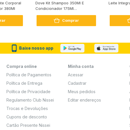
te Corporal
Dove Kit Shampoo 350Ml E
Leite Integr
or 380Ml
Condicionador 175Ml
Reconstrução + Aminoácido
rar
Comprar
Baixe nosso app
Compra online
Minha conta
Política de Pagamentos
Acessar
Política de Entrega
Cadastrar
Política de Privacidade
Meus pedidos
Regulamento Club Nissei
Editar endereços
Trocas e Devoluções
Cupons de desconto
Cartão Presente Nissei