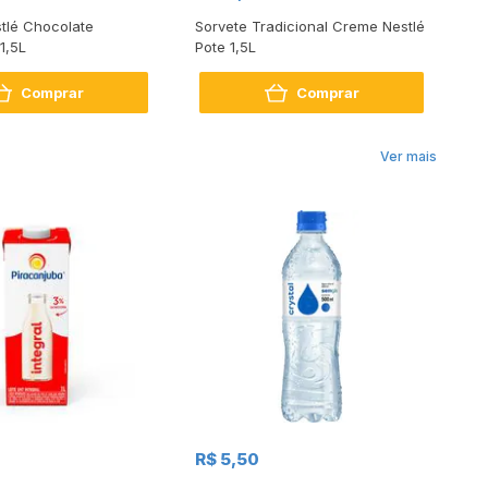
tlé Chocolate
Sorvete Tradicional Creme Nestlé
So
1,5L
Pote 1,5L
Ch
Br
Comprar
Comprar
Ver mais
R$
R$ 5,50
R