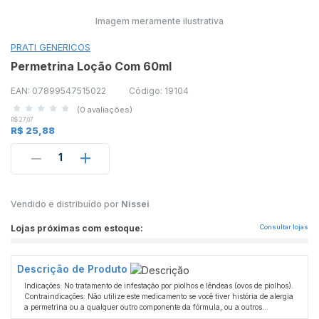
Imagem meramente ilustrativa
PRATI GENERICOS
Permetrina Loção Com 60ml
EAN: 07899547515022
Código: 19104
(0 avaliações)
R$ 27,07
R$ 25,88
1
Vendido e distribuído por
Nissei
Lojas próximas com estoque:
Consultar lojas
Descrição de Produto
Indicações: No tratamento de infestação por piolhos e lêndeas (ovos de piolhos).
Contraindicações: Não utilize este medicamento se você tiver história de alergia
a permetrina ou a qualquer outro componente da fórmula, ou a outros
piretroides. Crianças menores de 2 anos de idade devem ser tratadas apenas