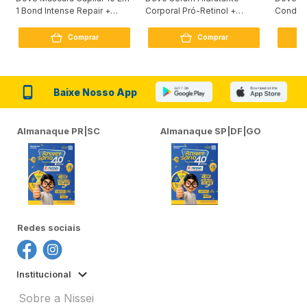
1 Bond Intense Repair +
Corporal Pró-Retinol +
Condici
Peptídeo 250G
Firmador 380Ml
Reconst
Comprar
Comprar
Baixe Nosso App
Almanaque PR|SC
Almanaque SP|DF|GO
Redes sociais
Institucional
Sobre a Nissei