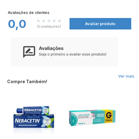
com a remoção manual ou utilização do pente fino. Reações adversas: Podem
ocorrer formigamento, eczema, inchaço, vermelhidão, coceira, queimação,
Avaliações de clientes
irritação, desconforto e dor na pele.
0,0
Avaliar produto
(0 avaliações)
Ver mais
Compre Também!