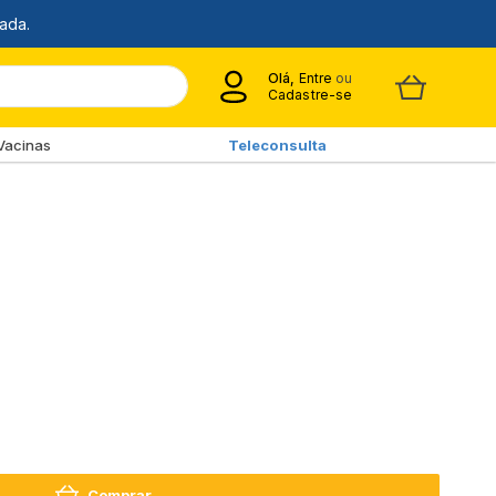
Olá,
Entre
ou
Cadastre-se
Vacinas
Teleconsulta
Comprar