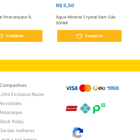
R$
R$ 5,50
R
al Piracanjuba 1L
Água Mineral Crystal Sem Gás
Do
500Ml
Bo
2
Comprar
Comprar
Campanhas
Linha Exclusiva Nissei
Novidades
Almanaque
Black friday
Dia das mulheres
Leve + por menos