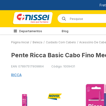
Departamentos
Blog
Página Inicial
/
Beleza
/
Cuidado Com Cabelo
/
Acessório De Cab
Pente Ricca Basic Cabo Fino M
EAN: 07897517909864
Código: 1009431
RICCA