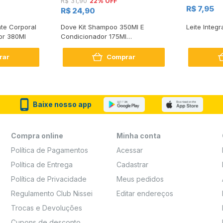
22% OFF
R$ 31,90
R$ 7,95
R$ 24,90
te Corporal
Dove Kit Shampoo 350Ml E
Leite Integr
or 380Ml
Condicionador 175Ml
Reconstrução + Aminoácido
rar
Comprar
Baixe nosso app
Compra online
Minha conta
Política de Pagamentos
Acessar
Política de Entrega
Cadastrar
Política de Privacidade
Meus pedidos
Regulamento Club Nissei
Editar endereços
Trocas e Devoluções
Cupons de desconto