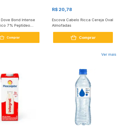
R$ 20,78
R
 Dove Bond Intense
Escova Cabelo Ricca Cereja Oval
El
sico 7% Peptídeo
Almofadas
Me
Un
Comprar
Comprar
Ver mais