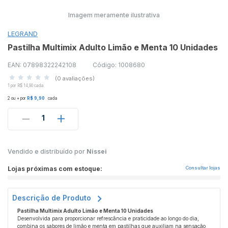
Imagem meramente ilustrativa
LEGRAND
Pastilha Multimix Adulto Limão e Menta 10 Unidades
EAN: 07898322242108
Código: 1008680
(0 avaliações)
1 por R$ 14,90 cada
2 ou + por
R$ 9,90
cada
1
Vendido e distribuído por
Nissei
Lojas próximas com estoque:
Consultar lojas
Descrição de Produto
Pastilha Multimix Adulto Limão e Menta 10 Unidades
Desenvolvida para proporcionar refrescância e praticidade ao longo do dia,
combina os sabores de limão e menta em pastilhas que auxiliam na sensação