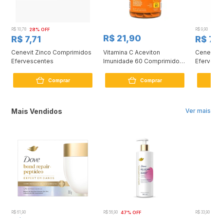
R$ 10,78
28% OFF
R$ 9,90
21
R$ 21,90
R$ 7,71
R$ 7
Cenevit Zinco Comprimidos
Vitamina C Aceviton
Cenevit
Efervescentes
Imunidade 60 Comprimido
Eferves
Mastigavel
Comprar
Comprar
Mais Vendidos
Ver mais
R$ 61,90
R$ 56,90
47% OFF
R$ 33,90
3