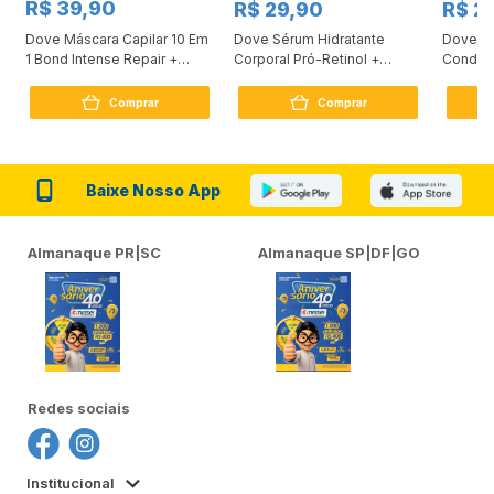
R$ 39,90
R$ 29,90
R$ 2
Dove Máscara Capilar 10 Em
Dove Sérum Hidratante
Dove Ki
1 Bond Intense Repair +
Corporal Pró-Retinol +
Condici
Peptídeo 250G
Firmador 380Ml
Reconst
Comprar
Comprar
Baixe Nosso App
Almanaque PR|SC
Almanaque SP|DF|GO
Redes sociais
Institucional