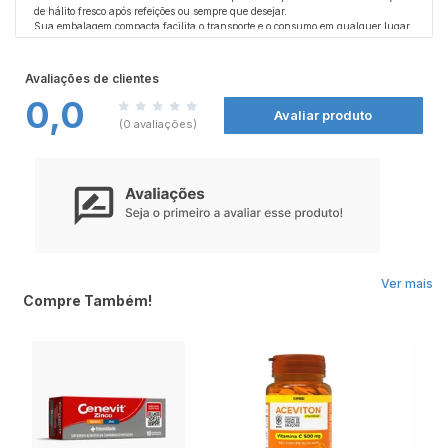
de hálito fresco após refeições ou sempre que desejar.
Sua embalagem compacta facilita o transporte e o consumo em qualquer lugar,
tornando-se uma opção conveniente para manter uma agradável sensação de
frescor bucal durante a rotina diária.
Indicada para adultos, é ideal para quem busca praticidade e refrescância em
Avaliações de clientes
diferentes momentos do dia.
0,0
Avaliar produto
Precauções:
(0 avaliações)
Consumir com moderação. Pessoas com restrições alimentares devem consultar
a composição completa na embalagem. Manter em local seco, fresco e ao abrigo
da luz. Manter fora do alcance de crianças pequenas.
Ver mais
Compre Também!