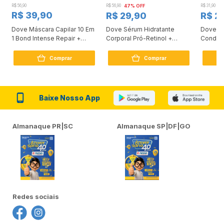
R$ 56,90
R$ 56,90
47% OFF
R$ 31,90
2
R$ 39,90
R$ 29,90
R$ 2
Dove Máscara Capilar 10 Em
Dove Sérum Hidratante
Dove Ki
1 Bond Intense Repair +
Corporal Pró-Retinol +
Condici
Peptídeo 250G
Firmador 380Ml
Reconst
Comprar
Comprar
Baixe Nosso App
Almanaque PR|SC
Almanaque SP|DF|GO
Redes sociais