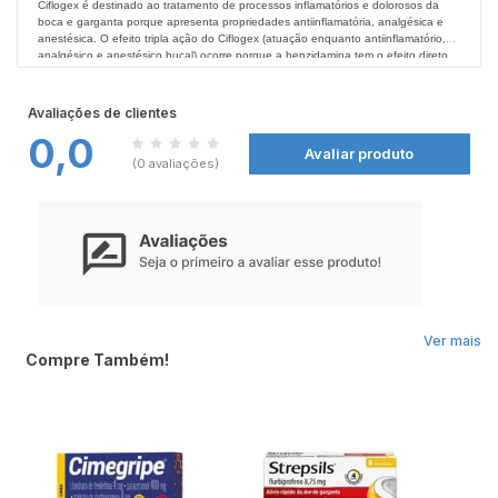
Ciflogex é destinado ao tratamento de processos inflamatórios e dolorosos da
boca e garganta porque apresenta propriedades antiinflamatória, analgésica e
anestésica. O efeito tripla ação do Ciflogex (atuação enquanto antiinflamatório,
analgésico e anestésico bucal) ocorre porque a benzidamina tem o efeito direto
nas células onde existe o processo inflamatório. Ele age onde é necessário nos
Contraindicações:
tecidos inflamados e seus efeitos se manifestam somente nas áreas alteradas,
Ciflogex não deve ser utilizado por pacientes que tenham alergia ao cloridrato de
ajudando a curar o local inflamado. Uso oral. Uso adulto e pediátrico acima de 6
benzidamina ou aos demais componentes da fórmula. Este medicamento é
Avaliações de clientes
anos de idade.
contraindicado para menores de 6 anos de idade.
0,0
Avaliar produto
Reações adversas:
(0 avaliações)
Pode ocorrer reações de hipersensibilidade, incluindo urticária, fotossensibilidade,
e broncoespasmo muito raramente. Informe ao seu médico, cirurgião-dentista ou
farmacêutico o aparecimento de reações indesejáveis pelo uso do medicamento.
Precauções:
Em caso de insuficiência renal consulte seu médico antes de utilizar Ciflogex.
Este medicamento não deve ser utilizado por mulheres grávidas sem orientação
médica ou do cirurgião-dentista. Este medicamento contém açúcar, portanto,
deve ser usado com cautela em portadores de Diabetes. Todo medicamento deve
ser mantido fora do alcance das crianças.
Ver mais
Compre Também!