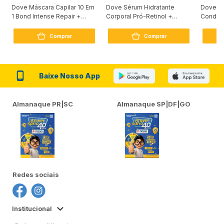
Dove Máscara Capilar 10 Em
Dove Sérum Hidratante
Dove Ki
1 Bond Intense Repair +
Corporal Pró-Retinol +
Condici
Peptídeo 250G
Firmador 380Ml
Reconst
Comprar
Comprar
Baixe Nosso App
Almanaque PR|SC
Almanaque SP|DF|GO
Redes sociais
Institucional