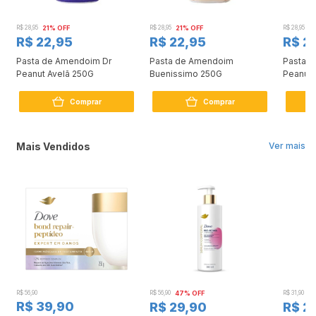
R$ 28,95
21% OFF
R$ 28,95
21% OFF
R$ 28,95
2
R$ 22,95
R$ 22,95
R$ 2
Pasta de Amendoim Dr
Pasta de Amendoim
Pasta 
Peanut Avelã 250G
Buenissimo 250G
Peanut 
G
Comprar
Comprar
Mais Vendidos
Ver mais
R$ 56,90
R$ 56,90
47% OFF
R$ 31,90
2
R$ 39,90
R$ 29,90
R$ 2