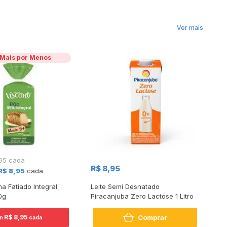
Ver mais
 Mais por Menos
,95 cada
R$ 8,95
R
R$ 8,95
cada
a Fatiado Integral
Leite Semi Desnatado
Le
0g
Piracanjuba Zero Lactose 1 Litro
38
Comprar
R$ 8,95
un
cada