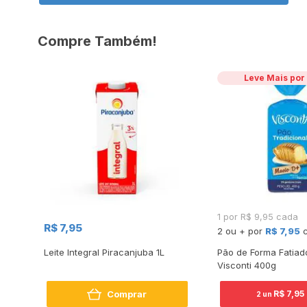
Compre Também!
Leve Mais po
1 por R$ 9,95 cada
R$ 7,95
2 ou + por
R$ 7,95
Leite Integral Piracanjuba 1L
Pão de Forma Fatiad
Visconti 400g
Comprar
R$ 7,95
2 un