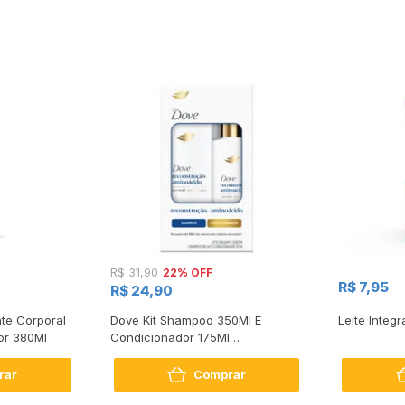
22% OFF
R$ 31,90
R$ 7,95
R$ 24,90
te Corporal
Dove Kit Shampoo 350Ml E
Leite Integr
or 380Ml
Condicionador 175Ml
Reconstrução + Aminoácido
rar
Comprar