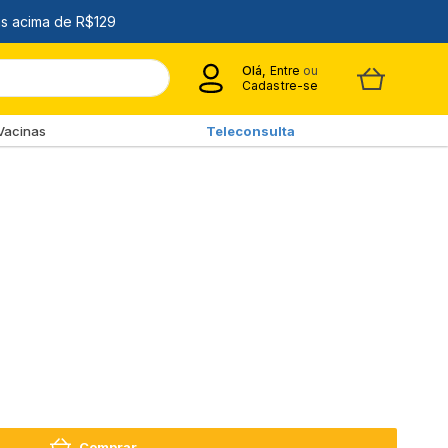
Olá,
Entre
ou
Cadastre-se
Vacinas
Teleconsulta
Comprar