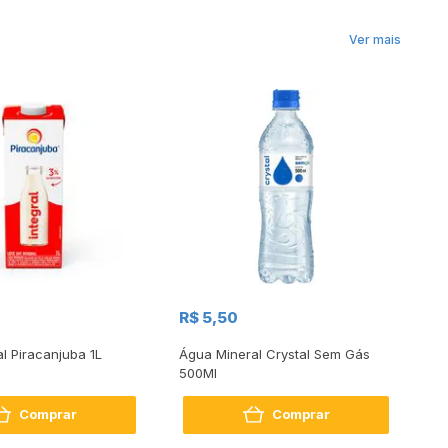
Ver mais
R$
R$ 5,50
R
al Piracanjuba 1L
Água Mineral Crystal Sem Gás
Do
500Ml
Bo
2
Comprar
Comprar