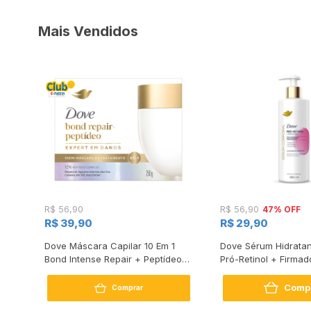
Mais Vendidos
47% OFF
R$ 56,90
R$ 56,90
R$ 39,90
R$ 29,90
s
Dove Máscara Capilar 10 Em 1
Dove Sérum Hidratan
Bond Intense Repair + Peptídeo
Pró-Retinol + Firmad
250G
Comp
Comprar