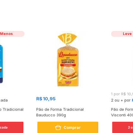
r Menos
Leve
1 por R$ 10
R$ 10,95
cada
2 ou + por
o Tradicional
Pão de Forma Tradicional
Pão de Form
Bauducco 390g
Visconti 40
Comprar
cada
2 