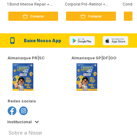
1 Bond Intense Repair +
Corporal Pró-Retinol +
Condici
Peptídeo 250G
Firmador 380Ml
Reconst
Comprar
Comprar
Baixe Nosso App
Almanaque PR|SC
Almanaque SP|DF|GO
Redes sociais
Institucional
Sobre a Nissei