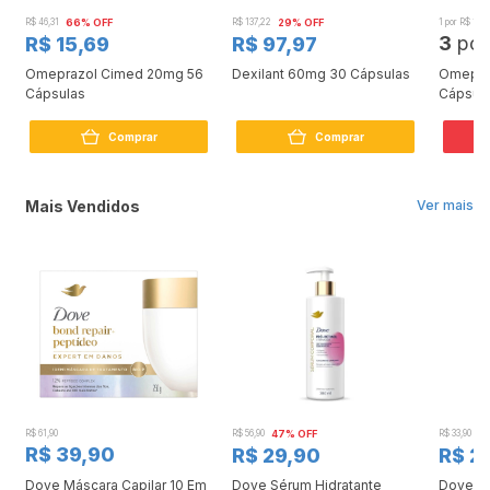
R$ 46,31
66% OFF
R$ 137,22
29% OFF
1 por R$ 17,9
3
po
R$ 15,69
R$ 97,97
Omeprazol Cimed 20mg 56
Dexilant 60mg 30 Cápsulas
Omepra
Cápsulas
Cápsul
L
Comprar
Comprar
Mais Vendidos
Ver mais
R$ 61,90
R$ 56,90
47% OFF
R$ 33,90
3
R$ 39,90
R$ 29,90
R$ 2
Dove Máscara Capilar 10 Em
Dove Sérum Hidratante
Dove Ki