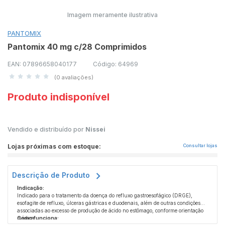
Imagem meramente ilustrativa
PANTOMIX
Pantomix 40 mg c/28 Comprimidos
EAN: 07896658040177
Código: 64969
(0 avaliações)
Produto indisponível
Vendido e distribuído por
Nissei
Lojas próximas com estoque:
Consultar lojas
Descrição de Produto
Indicação:
Indicado para o tratamento da doença do refluxo gastroesofágico (DRGE),
esofagite de refluxo, úlceras gástricas e duodenais, além de outras condições
associadas ao excesso de produção de ácido no estômago, conforme orientação
médica.
Como funciona: