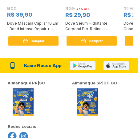
R$ 56,90
R$ 56,90
47% OFF
R$ 31,90
2
R$ 39,90
R$ 29,90
R$ 2
Dove Máscara Capilar 10 Em
Dove Sérum Hidratante
Dove Ki
1 Bond Intense Repair +
Corporal Pró-Retinol +
Condici
Peptídeo 250G
Firmador 380Ml
Reconst
Comprar
Comprar
Baixe Nosso App
Almanaque PR|SC
Almanaque SP|DF|GO
Redes sociais