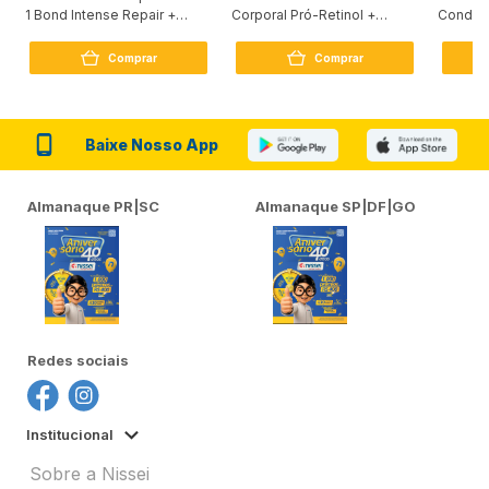
1 Bond Intense Repair +
Corporal Pró-Retinol +
Condici
Peptídeo 250G
Firmador 380Ml
Reconst
Comprar
Comprar
Baixe Nosso App
Almanaque PR|SC
Almanaque SP|DF|GO
Redes sociais
Institucional
Sobre a Nissei