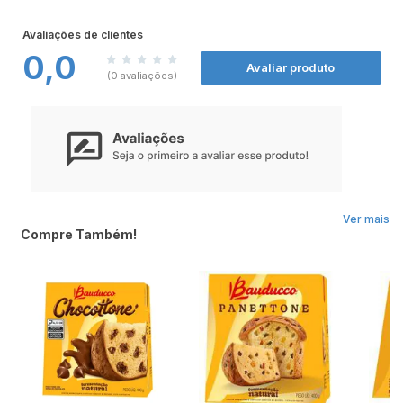
mundo. .
ALÉRGICOS: CONTÉM LEITE E DERIVADOS DE SOJA. PODE CONTER
AMENDOIM, AMÊNDOA, AVELÃ, AVEIA, CASTANHA-DE-CAJU, CASTANHA-DO-
Avaliações de clientes
PARÁ, TRIGO E CEVADA. CONTÉM LACTOSE. CONTÉM GLÚTEN.
0,0
Avaliar produto
(0 avaliações)
Ver mais
Compre Também!