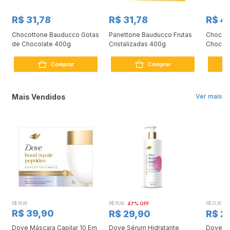
R$ 31,78
R$ 31,78
R$ 4
Chocottone Bauducco Gotas
Panettone Bauducco Frutas
Chocot
de Chocolate 400g
Cristalizadas 400g
Chocola
Comprar
Comprar
Mais Vendidos
Ver mais
R$ 56,90
R$ 56,90
47% OFF
R$ 31,90
2
R$ 39,90
R$ 29,90
R$ 2
Dove Máscara Capilar 10 Em
Dove Sérum Hidratante
Dove Ki