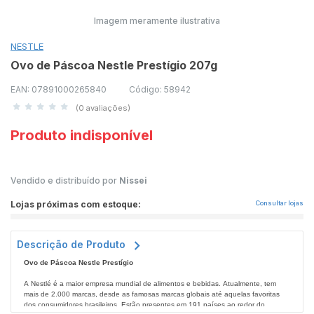
Imagem meramente ilustrativa
NESTLE
Ovo de Páscoa Nestle Prestígio 207g
EAN: 07891000265840
Código: 58942
(0 avaliações)
Produto indisponível
Vendido e distribuído por
Nissei
Lojas próximas com estoque:
Consultar lojas
Descrição de Produto
Ovo de Páscoa Nestle Prestígio
A Nestlé é a maior empresa mundial de alimentos e bebidas. Atualmente, tem
mais de 2.000 marcas, desde as famosas marcas globais até aquelas favoritas
dos consumidores brasileiros. Estão presentes em 191 países ao redor do