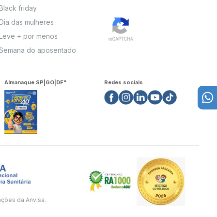
Black friday
Dia das mulheres
Leve + por menos
Semana do aposentado
Almanaque SP|GO|DF"
Redes sociais
ações da Anvisa.