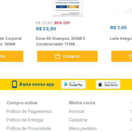
30% OFF
R$ 33,90
R$ 7,95
R$ 23,90
te Corporal
Dove Kit Shampoo 350Ml E
Leite Integr
or 380Ml
Condicionador 175Ml
Reconstrução + Aminoácido
rar
Comprar
Baixe nosso app
Compra online
Minha conta
Política de Pagamentos
Acessar
Política de Entrega
Cadastrar
Política de Privacidade
Meus pedidos