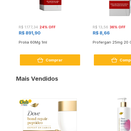
24% OFF
36% OFF
R$ 1.177,34
R$ 13,56
R$ 891,90
R$ 8,66
Oral
Prolia 60Mg 1ml
Profergan 25mg 20 
ga
Comprar
Comp
Mais Vendidos