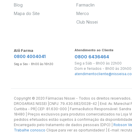
Blog
Farmaclin
Mapa do Site
Merco
Club Nissei
Alô Farma
Atendimento ao Cliente
0800 4004041
0800 6436464
Seg a Sáb - 8h00 às 22h00
Seg a Sex - 8h00 às 16h30
Dom e feriados - 8h00 às 20h00
atendimentocliente@nisseisa.co
Copyright ©️ 2020 Fármacias Nissei - Todos os direitos reservado
DROGARIAS NISSEI |CNPJ: 79.430.682/0028-42 | End: Av. Marechal Fl
Curitiba - PR| CEP: 81.630-000 | Farmacêutico Responsável: Sandra
18480 | Preços exclusivos para produtos comercializados na Loja Vi
pedidos efetuados estão sujeitos à confirmação da disponibilidade
Encarregado pelo tratamento de dados pessoais (DPO) |
Robson Vet
Trabalhe conosco
Clique para ver as oportunidades! | E-mail: recr