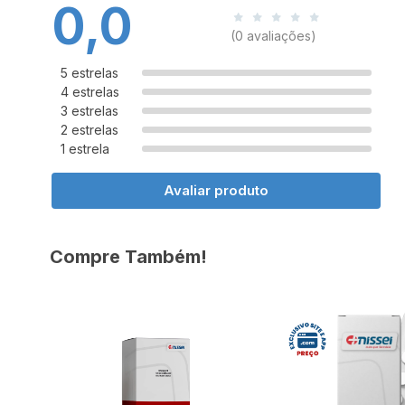
0,0
(0 avaliações)
5 estrelas
4 estrelas
3 estrelas
2 estrelas
1 estrela
Avaliar produto
Compre Também!