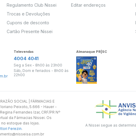
Regulamento Club Nissei
Editar endereços
Trocas e Devoluções
Cupons de desconto
Cartão Presente Nissei
Televendas
Almanaque PR|SC
4004 4041
Seg a Sex - 8h00 às 23h00
Sáb, Dom e feriados - 8h00 às
22h00
m.br
s. RAZÃO SOCIAL | FÁRMACIAS E
oriano Peixoto, 5.666 - Hauer -
 Regina Fernandes Izar, CRF/PR Nº
rtual da Fármacias Nissei. Os
 no estoque das lojas.
A Nissei segue as determin
tori Ferezin
.
utamento@nisseisa.com.br