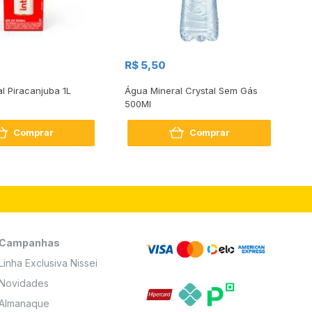
R$
R$ 5,50
R
al Piracanjuba 1L
Água Mineral Crystal Sem Gás
Do
500Ml
Bo
2
Comprar
Comprar
Campanhas
Linha Exclusiva Nissei
Novidades
Almanaque