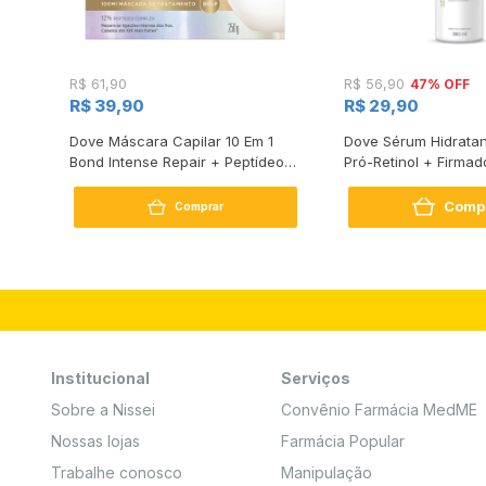
47% OFF
R$ 61,90
R$ 56,90
R$ 39,90
R$ 29,90
s
Dove Máscara Capilar 10 Em 1
Dove Sérum Hidratan
Bond Intense Repair + Peptídeo
Pró-Retinol + Firmad
250G
Comp
Comprar
Institucional
Serviços
Sobre a Nissei
Convênio Farmácia MedME
Nossas lojas
Farmácia Popular
Trabalhe conosco
Manipulação