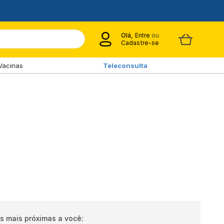
Olá,
Entre
ou
Cadastre-se
Vacinas
Teleconsulta
s mais próximas a você: