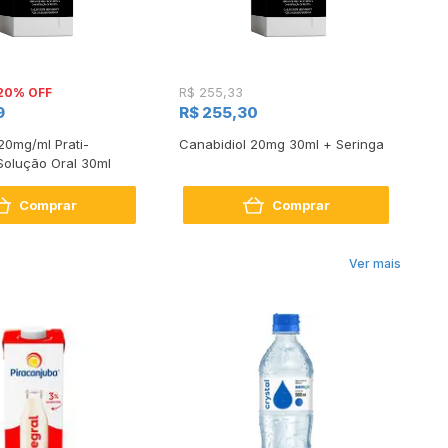
20% OFF
R$ 255,33
R$
9
R$ 255,30
R$
20mg/ml Prati-
Canabidiol 20mg 30ml + Seringa
De
Solução Oral 30ml
Comprar
Comprar
Ver mais