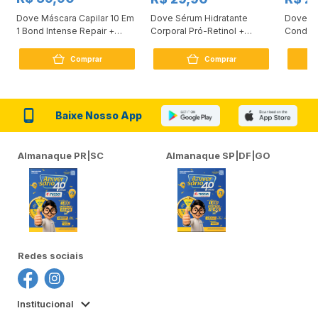
Dove Máscara Capilar 10 Em
Dove Sérum Hidratante
Dove Ki
1 Bond Intense Repair +
Corporal Pró-Retinol +
Condici
Peptídeo 250G
Firmador 380Ml
Reconst
Comprar
Comprar
Baixe Nosso App
Almanaque PR|SC
Almanaque SP|DF|GO
Redes sociais
Institucional