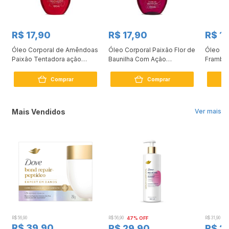
R$ 17,90
R$ 17,90
R$ 1
Óleo Corporal de Amêndoas
Óleo Corporal Paixão Flor de
Óleo Co
Paixão Tentadora ação
Baunilha Com Ação
Frambo
desodorante 100ml
Desodorante 100ml
Comprar
Comprar
Mais Vendidos
Ver mais
R$ 56,90
R$ 56,90
47% OFF
R$ 31,90
2
R$ 39,90
R$ 29,90
R$ 2