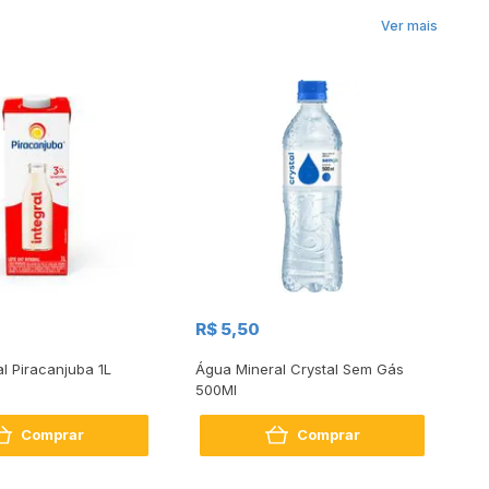
Ver mais
R$
R$ 5,50
R
al Piracanjuba 1L
Água Mineral Crystal Sem Gás
Do
500Ml
Bo
2
Comprar
Comprar