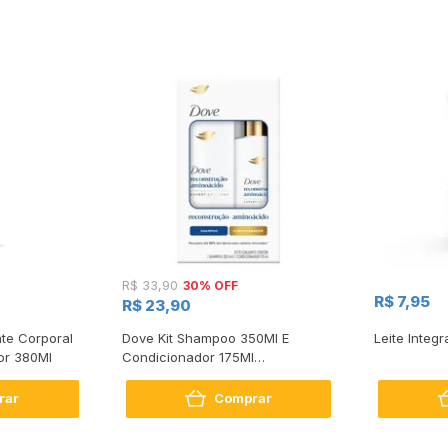
30% OFF
R$ 33,90
R$ 7,95
R$ 23,90
te Corporal
Dove Kit Shampoo 350Ml E
Leite Integr
or 380Ml
Condicionador 175Ml
Reconstrução + Aminoácido
rar
Comprar