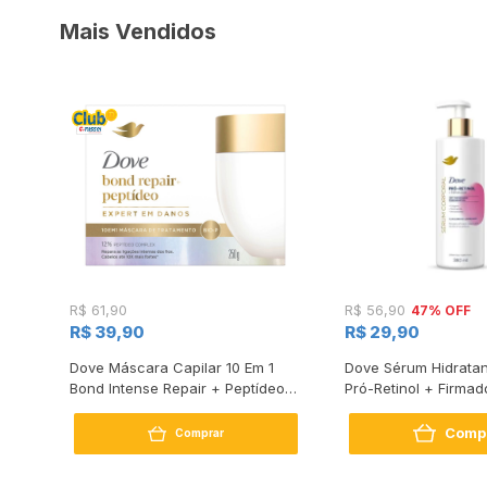
Mais Vendidos
47% OFF
R$ 61,90
R$ 56,90
R$ 39,90
R$ 29,90
s
Dove Máscara Capilar 10 Em 1
Dove Sérum Hidratan
Bond Intense Repair + Peptídeo
Pró-Retinol + Firmad
250G
Comp
Comprar