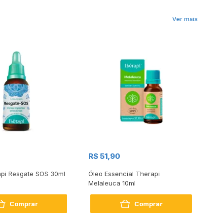
Ver mais
R$ 51,90
R
api Resgate SOS 30ml
Óleo Essencial Therapi
Fl
Melaleuca 10ml
Comprar
Comprar