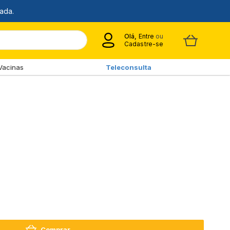
Olá,
Entre
ou
Cadastre-se
Vacinas
Teleconsulta
Comprar