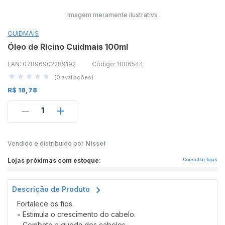
Imagem meramente ilustrativa
CUIDMAIS
Óleo de Rícino Cuidmais 100ml
EAN: 07896902289192
Código: 1006544
(0 avaliações)
R$ 18,78
1
Vendido e distribuído por
Nissei
Lojas próximas com estoque:
Consultar lojas
Descrição de Produto
Fortalece os fios.
-
Estimula o crescimento do cabelo.
-
Combate a queda dos cabelos.