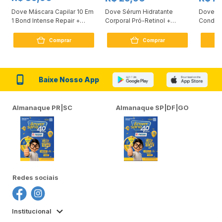
Dove Máscara Capilar 10 Em
Dove Sérum Hidratante
Dove Ki
1 Bond Intense Repair +
Corporal Pró-Retinol +
Condici
Peptídeo 250G
Firmador 380Ml
Reconst
Comprar
Comprar
Baixe Nosso App
Almanaque PR|SC
Almanaque SP|DF|GO
Redes sociais
Institucional