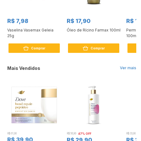
R$ 7,98
R$ 17,90
R$ 11
Vaselina Vasemax Geleia
Óleo de Rícino Farmax 100ml
Permang
25g
100mg 
Comprar
Comprar
Mais Vendidos
Ver mais
R$ 61,90
R$ 56,90
47% OFF
R$ 33,90
3
R$ 39,90
R$ 29,90
R$ 2