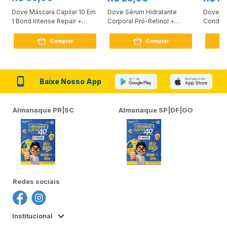
Dove Máscara Capilar 10 Em
Dove Sérum Hidratante
Dove Ki
1 Bond Intense Repair +
Corporal Pró-Retinol +
Condici
Peptídeo 250G
Firmador 380Ml
Reconst
Comprar
Comprar
Baixe Nosso App
Almanaque PR|SC
Almanaque SP|DF|GO
Redes sociais
Institucional