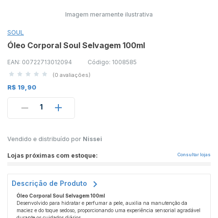
Imagem meramente ilustrativa
SOUL
Óleo Corporal Soul Selvagem 100ml
EAN: 00722713012094
Código: 1008585
(0 avaliações)
R$ 19,90
1
Vendido e distribuído por
Nissei
Lojas próximas com estoque:
Consultar lojas
Descrição de Produto
Óleo Corporal Soul Selvagem 100ml
Desenvolvido para hidratar e perfumar a pele, auxilia na manutenção da
maciez e do toque sedoso, proporcionando uma experiência sensorial agradável
durante os cuidados diários.