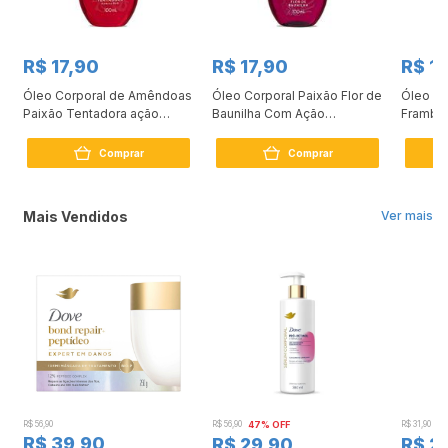
R$ 17,90
R$ 17,90
R$ 1
Óleo Corporal de Amêndoas
Óleo Corporal Paixão Flor de
Óleo Co
Paixão Tentadora ação
Baunilha Com Ação
Frambo
desodorante 100ml
Desodorante 100ml
Comprar
Comprar
Mais Vendidos
Ver mais
R$ 56,90
R$ 56,90
47% OFF
R$ 31,90
2
R$ 39,90
R$ 29,90
R$ 2