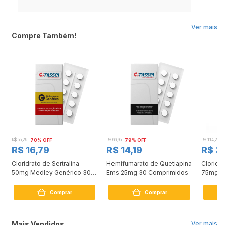
de tratamento.
MÉDICO DEVERÁ SER CONSULTADO. SEU USO PODE TRAZER RISCOS.
PROCURE O MÉDICO E O FARMACÊUTICO. LEIA A BULA.
Ver mais
Compre Também!
R$ 55,29
70% OFF
R$ 66,95
79% OFF
R$ 114,24
R$ 16,79
R$ 14,19
R$ 3
Cloridrato de Sertralina
Hemifumarato de Quetiapina
Cloridr
50mg Medley Genérico 30
Ems 25mg 30 Comprimidos
75mg 3
Comprimidos
Comprar
Comprar
Mais Vendidos
Ver mais