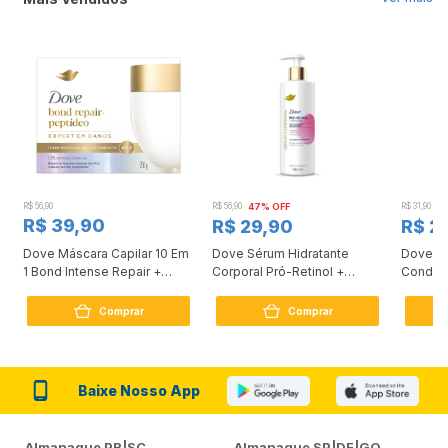
R$ 56,90
R$ 56,90
47% OFF
R$ 31,90
2
R$ 39,90
R$ 29,90
R$ 2
Dove Máscara Capilar 10 Em
Dove Sérum Hidratante
Dove Ki
1 Bond Intense Repair +
Corporal Pró-Retinol +
Condici
Peptídeo 250G
Firmador 380Ml
Reconst
Comprar
Comprar
Baixe Nosso App
Almanaque PR|SC
Almanaque SP|DF|GO