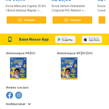
Dove Máscara Capilar 10 Em
Dove Sérum Hidratante
Dove Ki
1 Bond Intense Repair +
Corporal Pró-Retinol +
Condici
Peptídeo 250G
Firmador 380Ml
Reconst
Comprar
Comprar
Baixe Nosso App
Almanaque PR|SC
Almanaque SP|DF|GO
Redes sociais
Institucional