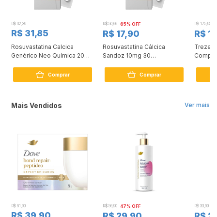
R$ 32,39
R$ 50,66
65% OFF
R$ 175,95
2
R$ 31,85
R$ 17,90
R$ 1
Rosuvastatina Calcica
Rosuvastatina Cálcica
Trezete
Genérico Neo Química 20mg
Sandoz 10mg 30
Compri
30 comprimidos
Comprimidos
Comprar
Comprar
Mais Vendidos
Ver mais
R$ 61,90
R$ 56,90
47% OFF
R$ 33,90
3
R$ 39,90
R$ 29,90
R$ 2