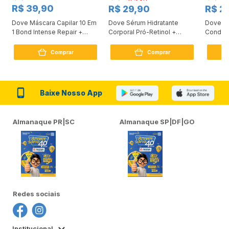
R$ 39,90
R$ 29,90
R$ 2
Dove Máscara Capilar 10 Em
Dove Sérum Hidratante
Dove Ki
1 Bond Intense Repair +
Corporal Pró-Retinol +
Condici
Peptídeo 250G
Firmador 380Ml
Reconst
Comprar
Comprar
Baixe Nosso App
Almanaque PR|SC
Almanaque SP|DF|GO
Redes sociais
Institucional