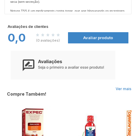
seca (sem secreção).
Notuss TSS é um medicamento contra tosse, que age bloqueando os receptores
da tosse. Apresenta uma discreta ação antialérgica, podendo ser usado no
tratamento da tosse associada à condição alérgica.
Avaliações de clientes
A dropropizina é rapidamente absorvida pelo trato gastrintestinal, com início de
0,0
ação entre 15 e 30 minutos após a sua administração por via oral (por boca
Avaliar produto
(0 avaliações)
Contraindicações:
Este medicamento é contraindicado para crianças menores de 2 anos de idade.
Este medicamento é contraindicado para uso por pacientes com alergia a
dropropizina, ou a qualquer componente da formulação, insuficiência respiratória
grave, hipotensão (queda da pressão arterial), em pacientes asmáticos e em
casos de tosse produtiva (com secreção).
https://pro.consultaremedios.com.br/bula/notuss-tss
SE PERSISTIREM OS SINTOMAS O MÉDICO DEVERÁ SER CONSULTADO.
ESTE PRODUTO É UM MEDICAMENTO. SEU USO PODE TRAZER RISCOS.
Ver mais
PROCURE O MÉDICO E O FARMACÊUTICO. LEIA A BULA.
Compre Também!