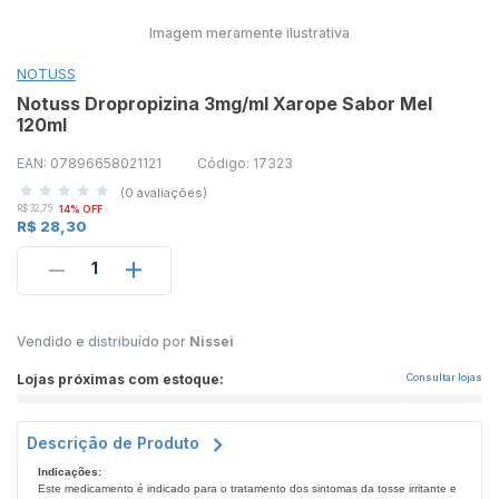
Imagem meramente ilustrativa
NOTUSS
Notuss Dropropizina 3mg/ml Xarope Sabor Mel
120ml
EAN: 07896658021121
Código: 17323
(0 avaliações)
R$ 32,75
14% OFF
R$ 28,30
1
Vendido e distribuído por
Nissei
Lojas próximas com estoque:
Consultar lojas
Descrição de Produto
Indicações:
Este medicamento é indicado para o tratamento dos sintomas da tosse irritante e