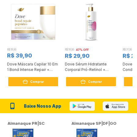
R$ 56,90
R$ 56,90
47% OFF
R$ 31,90
2
R$ 39,90
R$ 29,90
R$ 2
Dove Máscara Capilar 10 Em
Dove Sérum Hidratante
Dove Ki
1 Bond Intense Repair +
Corporal Pró-Retinol +
Condici
Peptídeo 250G
Firmador 380Ml
Reconst
Comprar
Comprar
Baixe Nosso App
Almanaque PR|SC
Almanaque SP|DF|GO