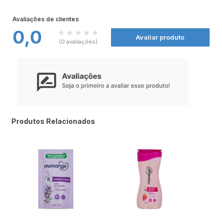
Sensação de pele renovada a cada banho. Composto com óleo natural, sua
fórmula equilibra o pH da pele e garante maciez prolongada.
Avaliações de clientes
Benefícios e diferenciais:
0,0
- Com ingredientes naturais
Avaliar produto
- Fórmula em equilíbrio com o pH da pele
(0 avaliações)
- Rende mais de 60 banhos
- Dermatologicamente testado
Como usar o Sabonete Líquido Creme Soft NIVEA?
Massageie suavemente na pele molhada até formar uma espuma. Enxágue com
água em abundância.
Uma unidade de embalagem contém 250ml
Produtos Relacionados