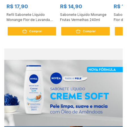
R$ 17,90
R$ 14,90
R$ 1
Refil Sabonete Líquido
Sabonete Líquido Monange
Sabone
Monange Flor de Lavanda
Frutas Vermelhas 240ml
Flor de
400ml
Comprar
Comprar