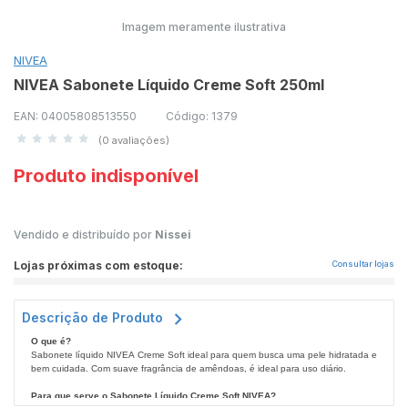
Imagem meramente ilustrativa
NIVEA
NIVEA Sabonete Líquido Creme Soft 250ml
EAN: 04005808513550
Código: 1379
(0 avaliações)
Produto indisponível
Vendido e distribuído por
Nissei
Lojas próximas com estoque:
Consultar lojas
Descrição de Produto
O que é?
Sabonete líquido NIVEA Creme Soft ideal para quem busca uma pele hidratada e
bem cuidada. Com suave fragrância de amêndoas, é ideal para uso diário.
Para que serve o Sabonete Líquido Creme Soft NIVEA?