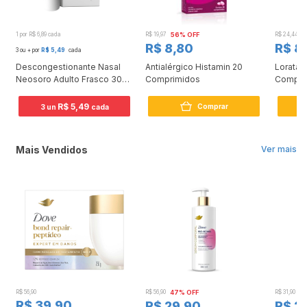
1 por R$ 6,89 cada
R$ 19,97
56% OFF
R$ 24,44
6
R$ 8,80
R$ 8
3 ou + por
R$ 5,49
cada
0
Descongestionante Nasal
Antialérgico Histamin 20
Loratad
Neosoro Adulto Frasco 30
Comprimidos
Compri
ml
R$ 5,49
Comprar
3 un
cada
Mais Vendidos
Ver mais
R$ 56,90
R$ 56,90
47% OFF
R$ 31,90
2
R$ 39,90
R$ 29,90
R$ 2