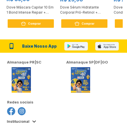
Dove Máscara Capilar 10 Em
Dove Sérum Hidratante
Dove Ki
1 Bond Intense Repair +
Corporal Pró-Retinol +
Condici
Peptídeo 250G
Firmador 380Ml
Reconst
Comprar
Comprar
Baixe Nosso App
Almanaque PR|SC
Almanaque SP|DF|GO
Redes sociais
Institucional