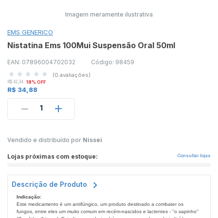
Imagem meramente ilustrativa
EMS GENERICO
Nistatina Ems 100Mui Suspensão Oral 50ml
EAN: 07896004702032
Código: 98459
(0 avaliações)
R$ 42,34
18% OFF
R$ 34,88
1
Vendido e distribuído por
Nissei
Lojas próximas com estoque:
Consultar lojas
Descrição de Produto
Indicação:
Este medicamento é um antifúngico, um produto destinado a combater os
fungos, entre eles um muito comum em recém-nascidos e lactentes - ''o sapinho''