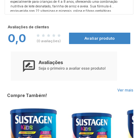
especialmente para crianças de 4 a 8 anos, oferecendo uma combinação
nutritiva de leite desnatado, farinha de arroz e aveia. Sua fórmula é
enriquecida com 22 vitaminas e minerais, colina e fibras prebióticas,
contribuindo para o desenvolvimento saudável das crianças. Além disso, não
Ingredientes:
contém adição de sacarose, proporcionando uma opção mais equilibrada para
Leite desnatado, farinha de arroz, soro de leite, permeado de soro de leite,
complementar a alimentação diária.
inulina, farinha de aveia, frutooligossacarídeos, óleo de milho, óleo de canola
Adicione a quantidade recomendada do
Avaliações de clientes
produto em água morna ou fria, conforme as instruções da embalagem.
com baixo teor erúcico, oleína de palma, colina (bitartarato de colina), cálcio
0,0
Misture bem até completa dissolução e ofereça à criança. Pode ser consumido
(carbonato de cálcio), magnésio (carbonato de magnésio), vitamina C (L-
Benefícios:
Avaliar produto
diariamente como parte de uma dieta equilibrada.
ascorbato de sódio), ferro (pirofosfato de ferro), vitamina E (acetato de DL-alfa
"Fonte de Cálcio, Vitamina D & Magnésio,
Que auxiliam na
(0 avaliações)
tocoferila), niacina (nicotinamida), zinco (sulfato de zinco), ácido pantotênico
formação de ossos e dentes e no funcionamento muscular.
(D-pantotenato de cálcio), cobre (sulfato de cobre), vitamina B6 (cloridrato de
piridoxina), vitamina B1 (tiamina mononitrato), vitamina A (acetato de retinila),
Precauções:
vitamina B9 (ácido N-pteroil-L-glutâmico), vitamina B2 (riboflavina),
Contém leite, derivados de soja e aveia. Não é indicado para crianças com
vitamina K (fitomenadiona), selênio (selenato de sódio), molibdênio (molibdato
alergia a qualquer um dos componentes da fórmula. Antes de introduzir
de sódio), cromo (cloreto de cromo), iodo (iodeto de potássio), vitamina D
qualquer suplemento na dieta infantil, recomenda-se consultar um pediatra ou
(colecalciferol), vitamina B12 (cianocobalamina), emulsificante: lecitina de
nutricionista.
soja, regulador de acidez: hidróxido de potássio e aroma natural de baunilha.
Ver mais
Compre Também!