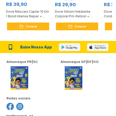
R$ 39,90
R$ 29,90
R$ 2
Dove Máscara Capilar 10 Em
Dove Sérum Hidratante
Dove Ki
1 Bond Intense Repair +
Corporal Pró-Retinol +
Condici
Peptídeo 250G
Firmador 380Ml
Reconst
Comprar
Comprar
Baixe Nosso App
Almanaque PR|SC
Almanaque SP|DF|GO
Redes sociais
Institucional