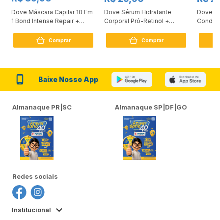
Dove Máscara Capilar 10 Em
Dove Sérum Hidratante
Dove Ki
1 Bond Intense Repair +
Corporal Pró-Retinol +
Condici
Peptídeo 250G
Firmador 380Ml
Reconst
Comprar
Comprar
Baixe Nosso App
Almanaque PR|SC
Almanaque SP|DF|GO
Redes sociais
Institucional