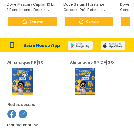
Dove Máscara Capilar 10 Em
Dove Sérum Hidratante
Dove Ki
1 Bond Intense Repair +
Corporal Pró-Retinol +
Condici
Peptídeo 250G
Firmador 380Ml
Reconst
Comprar
Comprar
Baixe Nosso App
Almanaque PR|SC
Almanaque SP|DF|GO
Redes sociais
Institucional