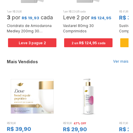
1 por R$ 29,90
1 por R$ 224,85 cada
R$ 41,86
2
3
por
cada
Leve 2 por
R$ 3
R$ 19,93
R$ 124,95
cada
Cloridrato de Amiodarona
Vastarel 80mg 30
Sustrat
Medley 200mg 30
Comprimidos
Compri
Comprimidos
Leve
3
pague
2
R$ 124,95
2 un
cada
Mais Vendidos
Ver mais
R$ 56,90
R$ 56,90
47% OFF
R$ 31,90
2
R$ 39,90
R$ 29,90
R$ 2