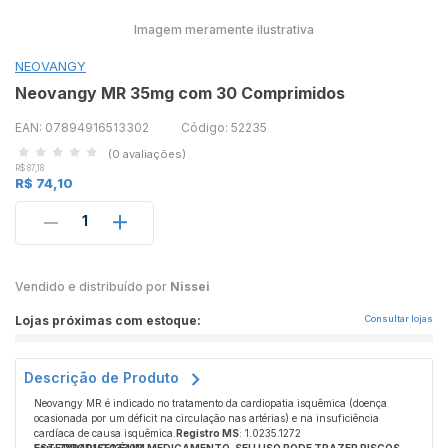
Imagem meramente ilustrativa
NEOVANGY
Neovangy MR 35mg com 30 Comprimidos
EAN: 07894916513302
Código: 52235
(0 avaliações)
R$ 87,18
R$ 74,10
1
Vendido e distribuído por
Nissei
Lojas próximas com estoque:
Consultar lojas
Descrição de Produto
Neovangy MR é indicado no tratamento da cardiopatia isquêmica (doença
ocasionada por um déficit na circulação nas artérias) e na insuficiência
cardíaca de causa isquêmica.
Registro MS
: 1.0235.1272