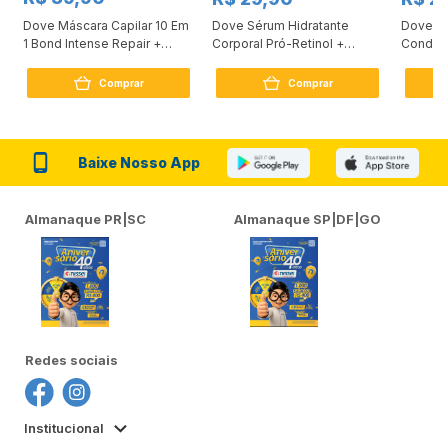
Dove Máscara Capilar 10 Em
Dove Sérum Hidratante
Dove Ki
1 Bond Intense Repair +
Corporal Pró-Retinol +
Condici
Peptídeo 250G
Firmador 380Ml
Reconst
Comprar
Comprar
Baixe Nosso App
Almanaque PR|SC
Almanaque SP|DF|GO
Redes sociais
Institucional