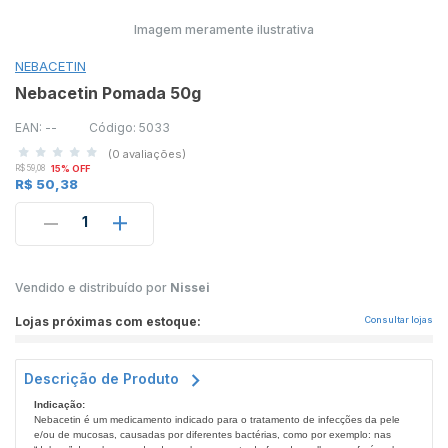
Imagem meramente ilustrativa
NEBACETIN
Nebacetin Pomada 50g
EAN: --
Código: 5033
(0 avaliações)
R$ 59,08
15% OFF
R$ 50,38
1
Vendido e distribuído por
Nissei
Lojas próximas com estoque:
Consultar lojas
Descrição de Produto
Indicação:
Nebacetin é um medicamento indicado para o tratamento de infecções da pele
e/ou de mucosas, causadas por diferentes bactérias, como por exemplo: nas