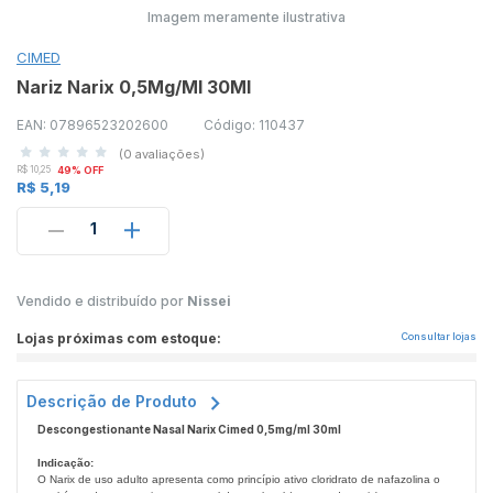
Imagem meramente ilustrativa
CIMED
Nariz Narix 0,5Mg/Ml 30Ml
EAN: 07896523202600
Código: 110437
(0 avaliações)
R$ 10,25
49% OFF
R$ 5,19
1
Vendido e distribuído por
Nissei
Lojas próximas com estoque:
Consultar lojas
Descrição de Produto
Descongestionante Nasal Narix Cimed 0,5mg/ml 30ml
Indicação:
O Narix de uso adulto apresenta como princípio ativo cloridrato de nafazolina o