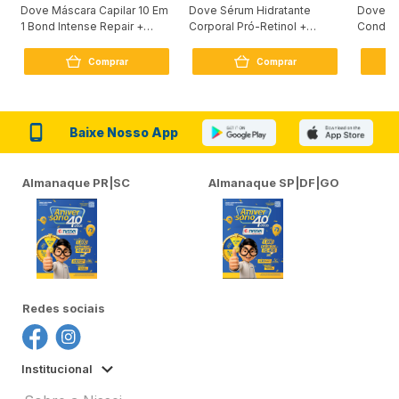
Dove Máscara Capilar 10 Em
Dove Sérum Hidratante
Dove Ki
1 Bond Intense Repair +
Corporal Pró-Retinol +
Condici
Peptídeo 250G
Firmador 380Ml
Reconst
Comprar
Comprar
Baixe Nosso App
Almanaque PR|SC
Almanaque SP|DF|GO
Redes sociais
Institucional